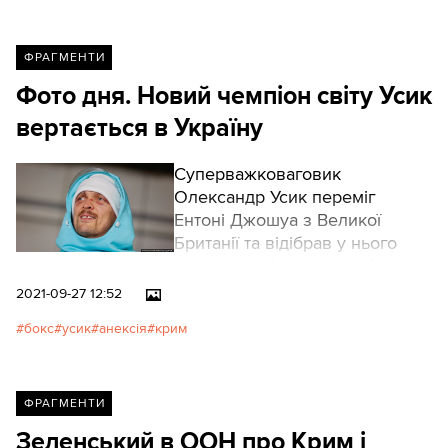
ФРАГМЕНТИ
Фото дня. Новий чемпіон світу Усик
вертається в Україну
Суперважковаговик
Олександр Усик переміг
Ентоні Джошуа з Великої
Британії та відібрав у нього
пояси чемпіона за версіями
WBA, WBO, IBF та IBO. Усик
2021-09-27 12:52
проводив свій третій бій у
бокс
усик
анексія
крим
суперважкій вазі й вперше
боксував за титул чемпіона
світу, Джошуа – захищав свої
титули.
ФРАГМЕНТИ
Зеленський в ООН про Крим і