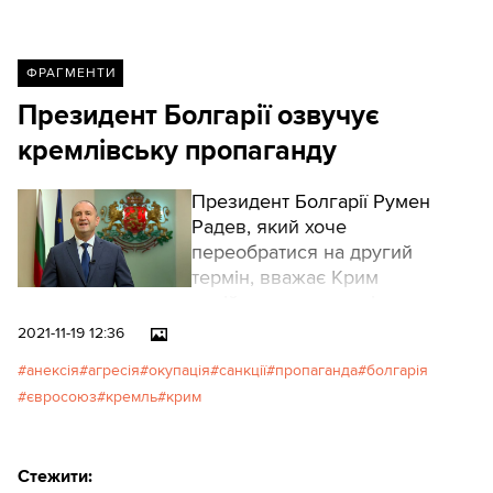
ФРАГМЕНТИ
Президент Болгарії озвучує
кремлівську пропаганду
Президент Болгарії Румен
Радев, який хоче
переобратися на другий
термін, вважає Крим
російською територією та
заявляє про неефективність
2021-11-19 12:36
антиросійських санкцій ЄС.
анексія
агресія
окупація
санкції
пропаганда
болгарія
євросоюз
кремль
крим
Стежити: