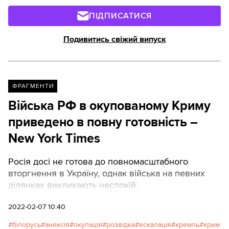
ПІДПИСАТИСЯ
Подивитись свіжий випуск
ФРАГМЕНТИ
Війська РФ в окупованому Криму
приведено в повну готовність –
New York Times
Росія досі не готова до повномасштабного
вторгнення в Україну, однак війська на певних
ділянках викликають неспокій.
2022-02-07 10:40
білорусь
анексія
окупація
розвідка
ескалація
кремль
крим