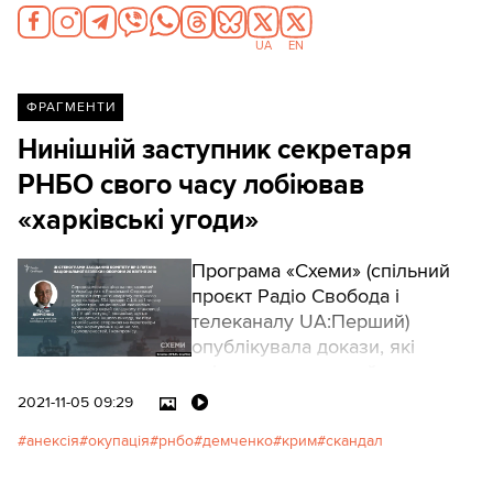
UA
EN
ФРАГМЕНТИ
Нинішній заступник секретаря
РНБО свого часу лобіював
«харківські угоди»
Програма «Схеми» (спільний
проєкт Радіо Свобода і
телеканалу UA:Перший)
опублікувала докази, які
свідчать, що перший заступник
секретаря РНБО Руслан
2021-11-05 09:29
Демченко у 2010 році
анексія
окупація
рнбо
демченко
крим
скандал
лобіював «харківські угоди»,
за якими Україна продовжила