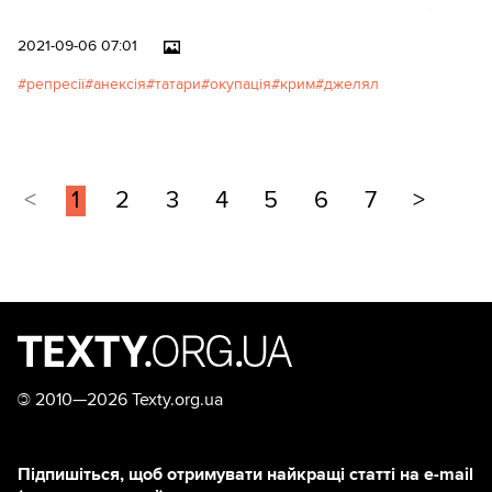
утримували в наручниках і з
мішком на голові.
2021-09-06 07:01
репресії
анексія
татари
окупація
крим
джелял
<
1
2
3
4
5
6
7
>
©
2010—2026 Texty.org.ua
Підпишіться, щоб отримувати найкращі статті на e-mail