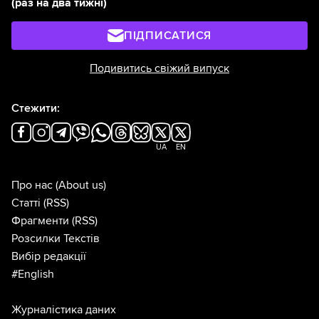
(раз на два тижні)
ПІДПИСАТИСЯ
Подивитись свіжий випуск
Стежити:
UA
EN
Про нас
(About us)
Статті
(RSS)
Фрагменти
(RSS)
Розсилки Текстів
Вибір редакції
#English
Журналістика даних