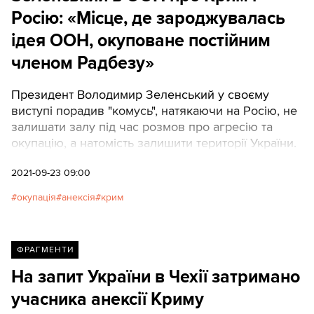
Росію: «Місце, де зароджувалась
ідея ООН, окуповане постійним
членом Радбезу»
Президент Володимир Зеленський у своєму
виступі порадив "комусь", натякаючи на Росію, не
залишати залу під час розмов про агресію та
окупацію, а натомість залишити території України.
2021-09-23 09:00
окупація
анексія
крим
ФРАГМЕНТИ
На запит України в Чехії затримано
учасника анексії Криму