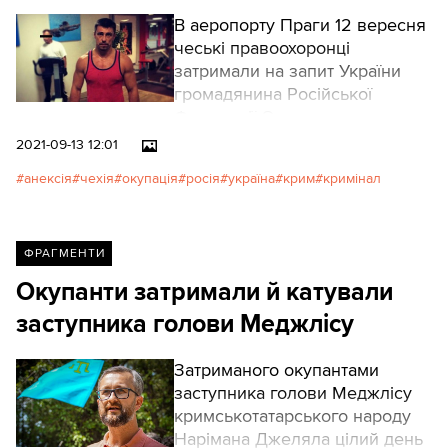
В аеропорту Праги 12 вересня
чеські правоохоронці
затримали на запит України
громадянина Російської
Федерації Олександра
Франчетті.
2021-09-13 12:01
анексія
чехія
окупація
росія
україна
крим
кримінал
ФРАГМЕНТИ
Окупанти затримали й катували
заступника голови Меджлісу
Затриманого окупантами
заступника голови Меджлісу
кримськотатарського народу
Нарімана Джеляла цілий день