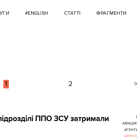
УГИ
#ENGLISH
СТАТТІ
ФРАГМЕНТИ
1
2
підрозділі ППО ЗСУ затримали
АВІАЦІЯ
АГЕНТ
АЕРОД