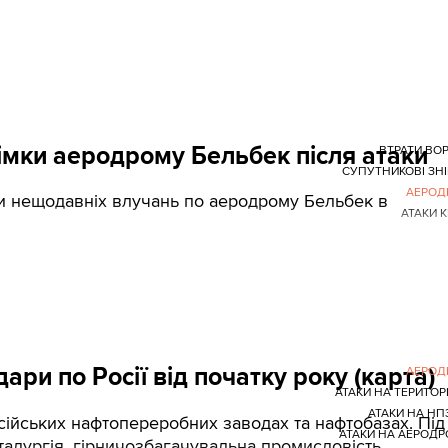
німки аеродрому Бельбек після атаки
ВТРАТИ ВО
СУПУТНИКОВІ ЗН
АЕРОД
ки нещодавніх влучань по аеродрому Бельбек в
АТАКИ 
ари по Росії від початку року (карта)
АЕРОД
АТАКИ НА ТЕРИТОРІ
АТАКИ НА НП
сійських нафтопереробних заводах та нафтобазах. Під
АТАКИ НА АЕРОД
талургія, гірничозбагачувальна промисловість,