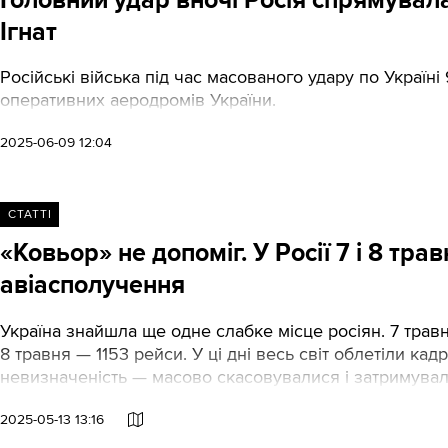
Ігнат
Російські війська під час масованого удару по Україн
оперативних аеродромів України.
2025-06-09 12:04
СТАТТІ
«Ковьор» не допоміг. У Росії 7 і 8 тра
авіасполучення
Україна знайшла ще одне слабке місце росіян. 7 трав
8 травня — 1153 рейси. У ці дні весь світ облетіли кад
невизначеність — масово скасовувалися і затримувалис
2025-05-13 13:16