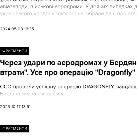
авіазаводи, військові аеродроми. У деяких випадках д
українського кордону.Texty.org.ua зібрали дані про ат
цілі на території РФ за період від початку цього року д
2024-05-03 16:35
ФРАГМЕНТИ
Через удари по аеродромах у Бердянс
втрати". Усе про операцію "Dragonfly"
ССО провели успішну операцію DRAGONFLY, завдавши 
Бердянську та Луганську.
2023-10-17 13:51
ФРАГМЕНТИ