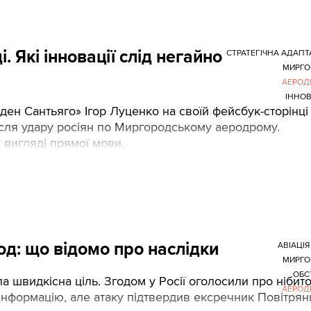
 Які інновації слід негайно
СТРАТЕГІЧНА АДАПТ
МИРГО
АЕРОД
ІННОВ
ден Сантьяго» Ігор Луценко на своїй фейсбук-сторінці
ісля удару росіян по Миргородському аеродрому.
 вигляді прямої мови.
од: що відомо про наслідки
АВІАЦІЯ
МИРГО
ОБС
ла швидкісна ціль. Згодом у Росії оголосили про нібит
АЕРОД
інформацію, але атаку підтвердив ексречник Повітрян