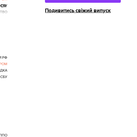
вся
СБУ
Подивитись свіжий випуск
ТВО
И РФ
РОМ
ІДКА
СБУ
—
ППО