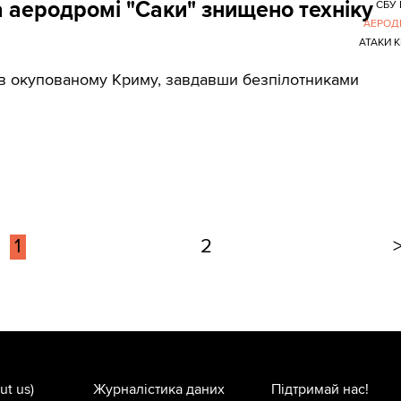
 аеродромі "Саки" знищено техніку
СБУ
АЕРОД
АТАКИ 
в окупованому Криму, завдавши безпілотниками
1
2
ut us)
Журналістика даних
Підтримай нас!