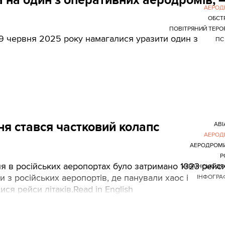
АЕРОД
ОБСТ
ПОВІТРЯНИЙ ТЕРО
і 9 червня 2025 року намагалися уразити один з
ПС
вня стався частковий колапс
АВІ
АЕРОД
АЕРОДРОМ
Р
ня в російських аеропортах було затримано 1023 рейси
УКРАЇНСЬКІ Д
ри з російських аеропортів, де панували хаос і
ІНФОГРА
я рейси літаків.Read in English