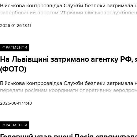
Військова контррозвідка Служби безпеки затримала 
завербований ворогом 21-річний військовослужбовець
2026-01-26 13:11
ФРАГМЕНТИ
На Львівщині затримано агентку РФ,
(ФОТО)
Військова контррозвідка Служби безпеки затримала н
передати росіянам координати оперативних аеродром
2025-08-11 14:40
ФРАГМЕНТИ
Головний удар вночі Росія спрямувал