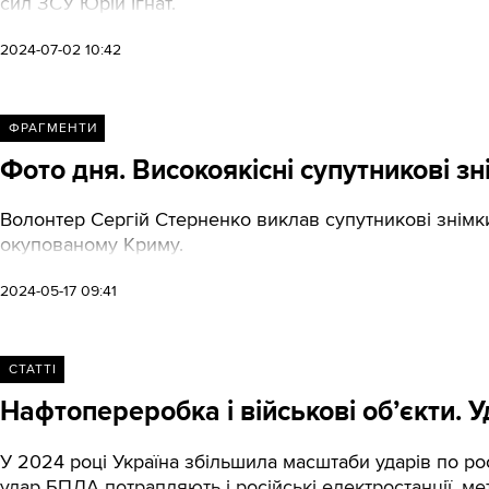
сил ЗСУ Юрій Ігнат.
2024-07-02 10:42
ФРАГМЕНТИ
Фото дня. Високоякісні супутникові з
Волонтер Сергій Стерненко виклав супутникові знім
окупованому Криму.
2024-05-17 09:41
СТАТТІ
Нафтопереробка і військові обʼєкти. Уд
У 2024 році Україна збільшила масштаби ударів по ро
удар БПЛА потрапляють і російські електростанції, ме