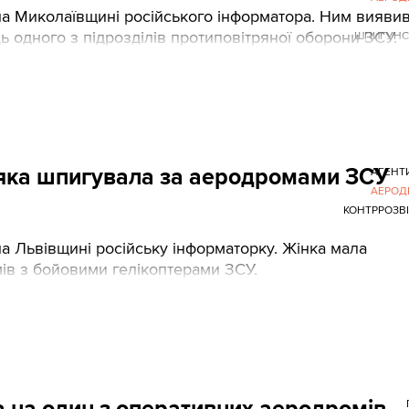
на Миколаївщині російського інформатора. Ним вияви
 одного з підрозділів протиповітряної оборони ЗСУ.
ШПИГУНС
 яка шпигувала за аеродромами ЗСУ
АГЕНТ
АЕРОД
КОНТРРОЗВ
а Львівщині російську інформаторку. Жінка мала
ів з бойовими гелікоптерами ЗСУ.
а на один з оперативних аеродромів, 