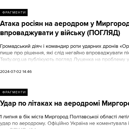
ФРАГМЕНТИ
Атака росіян на аеродром у Миргороді.
впроваджувати у війську (ПОГЛЯД)
Громадський діяч і командир роти ударних дронів «Ор
пише про рішення, які слід негайно впроваджувати п
Texty.org.ua публікують погляд Луценка на проблему у
2024-07-02 14:46
ФРАГМЕНТИ
Удар по літаках на аеродромі Миргор
1 липня в бік міста Миргород Полтавської області леті
удар по аеродрому. Офіційно Україна не коментувала 