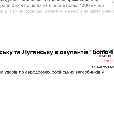
Б
рони бʼють по цілях на відстані понад 1000 км від
аки БПЛА на російські обʼєкти й нанесли на карту ураж
о кінця квітня.
ьку та Луганську в окупантів "болючі
СПЕЦОПЕР
ВТРАТИ ВО
АЕРОД
ЗНИЩЕНА ТЕХ
ударів по аеродромах російських загарбників у