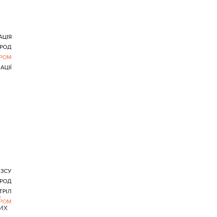
АЦІЯ
РОД
РОМ
АЦІЇ
 ЗСУ
РОД
ТРІЛ
о
РОМ
их