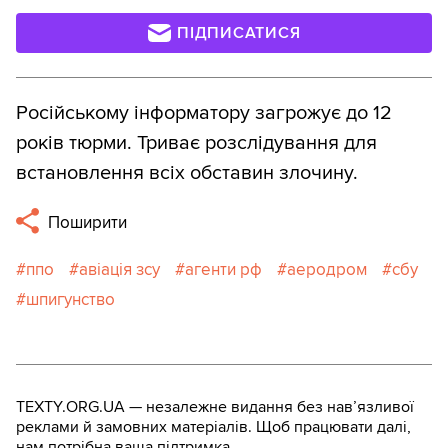
ПІДПИСАТИСЯ
Російському інформатору загрожує до 12
років тюрми. Триває розслідування для
встановлення всіх обставин злочину.
Поширити
ппо
авіація зсу
агенти рф
аеродром
сбу
шпигунство
TEXTY.ORG.UA — незалежне видання без навʼязливої
реклами й замовних матеріалів. Щоб працювати далі,
нам потрібна ваша підтримка.