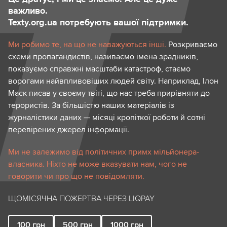
важливо.
Texty.org.ua потребують вашої підтримки.
Ми робимо те, на що не наважуються інші.
Розкриваємо
схеми пропагандистів, називаємо імена зрадників,
показуємо справжні масштаби катастроф, стаємо
ворогами найвпливовіших людей світу. Наприклад, Ілон
Маск писав у своєму твіті, що нас треба прирівняти до
терористів. За більшістю наших матеріалів із
журналістики даних — місяці кропіткої роботи й сотні
перевірених джерел інформації.
Ми не залежимо від політичних примх мільйонера-
власника. Ніхто не може вказувати нам, чого не
говорити чи про що не повідомляти.
ЩОМІСЯЧНА ПОЖЕРТВА ЧЕРЕЗ LIQPAY
100
грн
500
грн
1000
грн