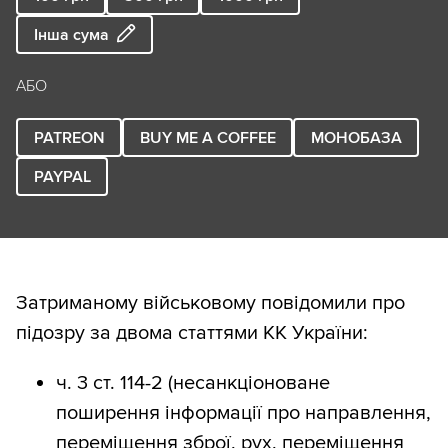
Інша сума
АБО
PATREON
BUY ME A COFFEE
МОНОБАЗА
PAYPAL
Затриманому військовому повідомили про
підозру за двома статтями КК України:
⁠ч. 3 ст. 114-2 (несанкціоноване
поширення інформації про направлення,
переміщення зброї, рух, переміщення