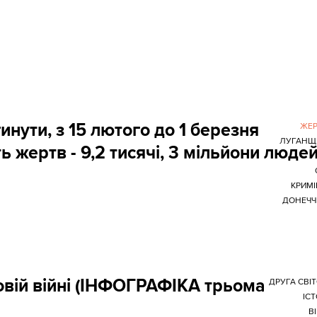
нути, з 15 лютого до 1 березня
ЖЕР
ЛУГАНЩ
ь жертв - 9,2 тисячі, 3 мільйони люде
КРИМ
ДОНЕЧЧ
товій війні (ІНФОГРАФІКА трьома
ДРУГА СВІ
ІСТ
В