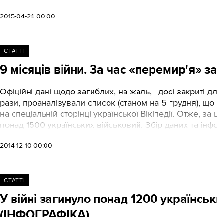
2015-04-24 00:00
СТАТТІ
9 місяців війни. За час «перемир'я» з
Офіційні дані щодо загиблих, на жаль, і досі закриті д
рази, проаналізували список (станом на 5 грудня), щ
на спеціальній сторінці української Вікіпедії. Отже, за
понад 1500 українських військовий. Збір даних та ін
2014-12-10 00:00
СТАТТІ
У війні загинуло понад 1200 українськи
(ІНФОГРАФІКА)