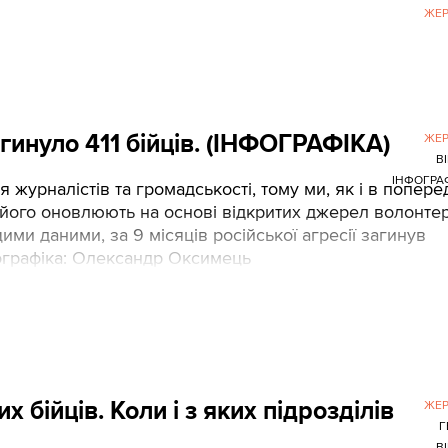
ЖЕР
агинуло 411 бійців. (ІНФОГРАФІКА)
ЖЕР
В
ІНФОГРА
ля журналістів та громадськості, тому ми, як і в попере
о його оновлюють на основі відкритих джерел волонте
 цими даними, за 9 місяців російської агресії загинув
фографіка: Олександр Оксимець
х бійців. Коли і з яких підрозділів
ЖЕР
Г
В