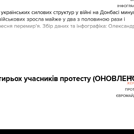
ІНФОГРА
 українських силових структур у війні на Донбасі мину
х військових зросла майже у два з половиною рази і
сня перемир’я. Збір даних та інфографіка: Олександ
тирьох учасників протесту (ОНОВЛЕН
ВЛ
ЖЕР
ПРО
ЄВРОМАЙ