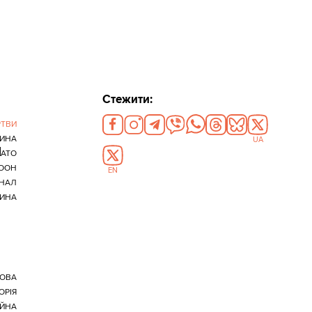
Стежити:
ТВИ
ИНА
UA
й
АТО
ООН
EN
ІНАЛ
ИНА
ТОВА
ОРІЯ
ІЙНА