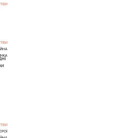
ТВИ
ТВИ
ІЙНА
ФІКА
дні
ри
ТВИ
ЕРОЇ
ІЙНА