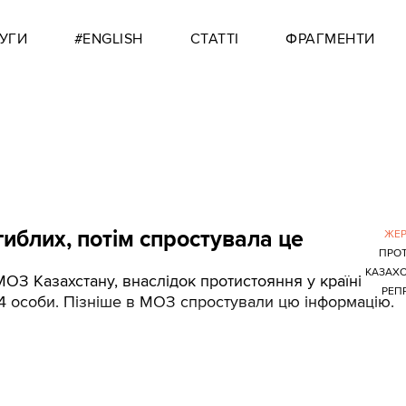
УГИ
#ENGLISH
СТАТТІ
ФРАГМЕНТИ
иблих, потім спростувала це
ЖЕР
ПРО
КАЗАХ
ОЗ Казахстану, внаслідок протистояння у країні
РЕПР
4 особи. Пізніше в МОЗ спростували цю інформацію.