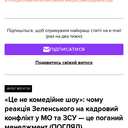
ппо
дипломатія
зеленський
санкції
трамп
україна-сша
Підпишіться, щоб отримувати найкращі статті на e-mail
(раз на два тижні)
ПІДПИСАТИСЯ
Подивитись свіжий випуск
ФРАГМЕНТИ
«Це не комедійне шоу»: чому
реакція Зеленського на кадровий
конфлікт у МО та ЗСУ — це поганий
менеджмент (ПОГЛЯД)