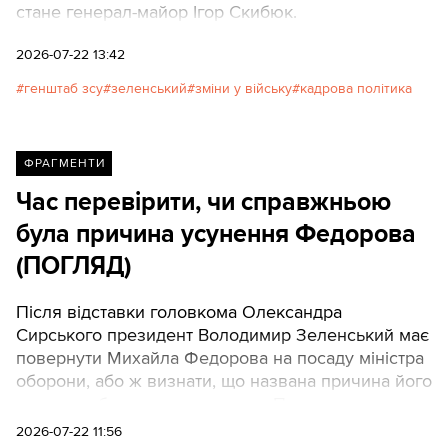
стане генерал-майор Ігор Скибюк.
2026-07-22 13:42
генштаб зсу
зеленський
зміни у війську
кадрова політика
ФРАГМЕНТИ
Час перевірити, чи справжньою
була причина усунення Федорова
(ПОГЛЯД)
Після відставки головкома Олександра
Сирського президент Володимир Зеленський має
повернути Михайла Федорова на посаду міністра
оборони, або ж визнати, що названа причина його
усунення була несправжньою. Про це пише
громадський діяч, співкоординатор руху "Простір
2026-07-22 11:56