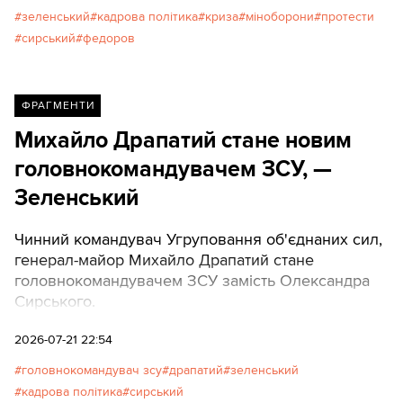
свободи" Тарас Шамайда. Далі його пряма мова.
зеленський
кадрова політика
криза
міноборони
протести
сирський
федоров
ФРАГМЕНТИ
Михайло Драпатий стане новим
головнокомандувачем ЗСУ, —
Зеленський
Чинний командувач Угруповання об'єднаних сил,
генерал-майор Михайло Драпатий стане
головнокомандувачем ЗСУ замість Олександра
Сирського.
2026-07-21 22:54
головнокомандувач зсу
драпатий
зеленський
кадрова політика
сирський