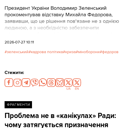
Президент України Володимир Зеленський
прокоментував відставку Михайла Федорова,
заявивши, що це рішення пов'язане не з однією
людиною, а з необхідністю забезпечити
ефективну роботу всієї системи управління під
час війни.
2026-07-27 10:11
зеленський
кадрова політика
криза
міноборони
федоров
Стежити:
UA
EN
ФРАГМЕНТИ
Проблема не в «канікулах» Ради:
чому затягується призначення