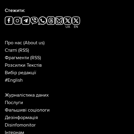
Стежити:
UA
EN
Про нас
(About us)
Статті
(RSS)
Фрагменти
(RSS)
Розсилки Текстів
Вибір редакції
#English
Журналістика даних
Послуги
Фальшиві соціологи
Дезінформація
Disinfomonitor
Інтернам