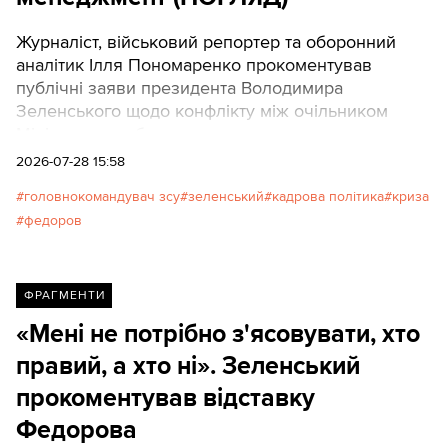
Журналіст, військовий репортер та оборонний
аналітик Ілля Пономаренко прокоментував
публічні заяви президента Володимира
Зеленського щодо конфлікту між очільником
Міністерства оборони та головнокомандувачем
ЗСУ.На його думку, відмова глибинно
2026-07-28 15:58
розбиратися у суті суперечки та вибір на користь
головнокомандувач зсу
зеленський
кадрова політика
криза
«простішого звільнення» є тривожним сигналом
федоров
для країни, яка веде війну на виживання.
Texty.org.ua наводять переклад допису автора.
ФРАГМЕНТИ
«Мені не потрібно з'ясовувати, хто
правий, а хто ні». Зеленський
прокоментував відставку
Федорова