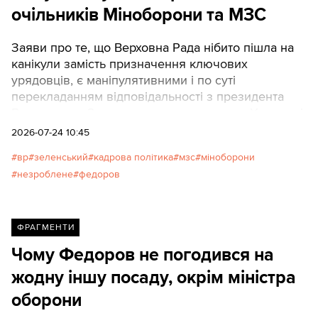
очільників Міноборони та МЗС
Заяви про те, що Верховна Рада нібито пішла на
канікули замість призначення ключових
урядовців, є маніпулятивними і по суті
перекладанням відповідальності з президента
Володимира Зеленського на парламент. Хоча такі
заяви озвучили депутати-блогери Железняк і
2026-07-24 10:45
Гончаренко.
вр
зеленський
кадрова політика
мзс
міноборони
незроблене
федоров
ФРАГМЕНТИ
Чому Федоров не погодився на
жодну іншу посаду, окрім міністра
оборони