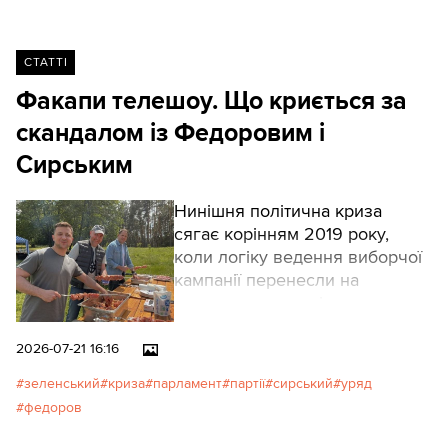
СТАТТІ
Факапи телешоу. Що криється за
скандалом із Федоровим і
Сирським
Нинішня політична криза
сягає корінням 2019 року,
коли логіку ведення виборчої
кампанії перенесли на
державне управління.
Формула «нових облич»,
здавалося, започатковує нову
2026-07-21 16:16
еру: достатньо привести
зеленський
криза
парламент
партії
сирський
уряд
молодих і мотивованих — усе
федоров
запрацює інакше. Але
урядування — це не