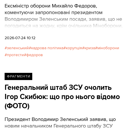
Ексміністр оборони Михайло Федоров,
коментуючи запропоновані президентом
Володимиром Зеленським посади, заявив, що не
погодиться на жодну, крім очільника Міноборони.
2026-07-24 10:12
зеленський
кадрова політика
корупція
криза
міноборони
протести
федоров
ФРАГМЕНТИ
Генеральний штаб ЗСУ очолить
Ігор Скибюк: що про нього відомо
(ФОТО)
Президент Володимир Зеленський заявив, що
новим начальником Генерального штабу ЗСУ