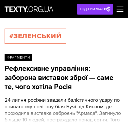
ПІДТРИМАТИ
#ЗЕЛЕНСЬКИЙ
ФРАГМЕНТИ
Рефлексивне управління:
заборона виставок зброї — саме
те, чого хотіла Росія
24 липня росіяни завдали балістичного удару по
приватному полігону біля Бучі під Києвом, де
проходила виставка озброєнь "Армада". Загинуло
більше 10 людей, постраждало понад сотня. Того
ж вечора Зеленський заявив, що ніякі виставки