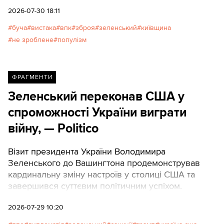
зброї під час війни проводити не можна, про це
2026-07-30 18:11
вже тисячу разів говорили. Фраза розійшлася
буча
вистака
впк
зброя
зеленський
київщина
миттєво — і саме вона, а не сама трагедія, варта
не зроблене
популізм
окремого розбору.
ФРАГМЕНТИ
Зеленський переконав США у
спроможності України виграти
війну, — Politico
Візит президента України Володимира
Зеленського до Вашингтона продемонстрував
кардинальну зміну настроїв у столиці США та
завершився суттєвим політичним успіхом.
2026-07-29 10:20