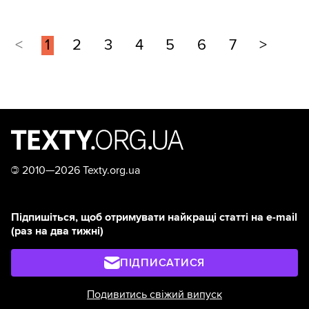
телевізійний проєкт. Тут
замало енергії та вдалих
презентацій. Потрібна
<
1
2
3
4
5
6
7
>
інституційна пам’ять —
розуміння того, як працює
державний бюджет, як
взаємодіють міністерства й
чому в українських реаліях
хороша ідея може померти
між постановкою завдання і
виконанням.
©
2010—2026 Texty.org.ua
Підпишіться, щоб отримувати найкращі статті на e-mail
(раз на два тижні)
ПІДПИСАТИСЯ
Подивитись свіжий випуск