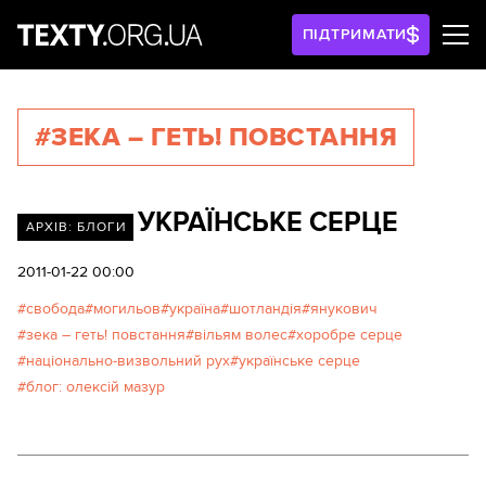
ПІДТРИМАТИ
#ЗЕКА – ГЕТЬ! ПОВСТАННЯ
УКРАЇНСЬКЕ СЕРЦЕ
АРХІВ: БЛОГИ
2011-01-22 00:00
свобода
могильов
україна
шотландія
янукович
зека – геть! повстання
вільям волес
хоробре серце
національно-визвольний рух
українське серце
блог: олексій мазур