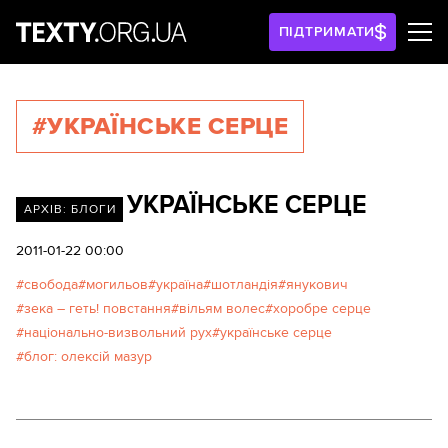
ПІДТРИМАТИ
#УКРАЇНСЬКЕ СЕРЦЕ
УКРАЇНСЬКЕ СЕРЦЕ
АРХІВ: БЛОГИ
2011-01-22 00:00
свобода
могильов
україна
шотландія
янукович
зека – геть! повстання
вільям волес
хоробре серце
національно-визвольний рух
українське серце
блог: олексій мазур