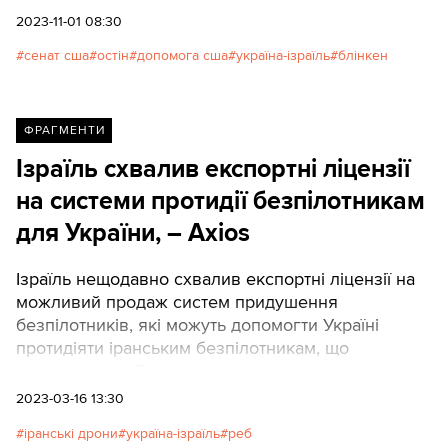
2023-11-01 08:30
сенат сша
остін
допомога сша
україна-ізраїль
блінкен
ФРАГМЕНТИ
Ізраїль схвалив експортні ліцензії
на системи протидії безпілотникам
для України, – Axios
Ізраїль нещодавно схвалив експортні ліцензії на
можливий продаж систем придушення
безпілотників, які можуть допомогти Україні
протидіяти іранським безпілотникам, що
використовує Росія..
2023-03-16 13:30
іранські дрони
україна-ізраїль
реб