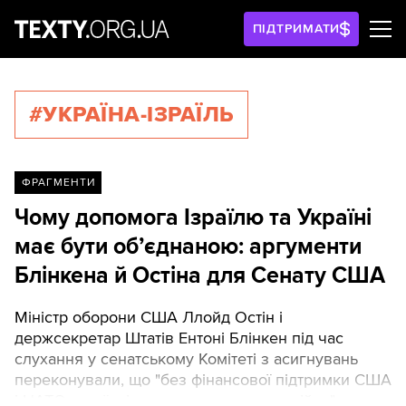
ПІДТРИМАТИ
#УКРАЇНА-ІЗРАЇЛЬ
ФРАГМЕНТИ
Чому допомога Ізраїлю та Україні
має бути об’єднаною: аргументи
Блінкена й Остіна для Сенату США
Міністр оборони США Ллойд Остін і
держсекретар Штатів Ентоні Блінкен під час
слухання у сенатському Комітеті з асигнувань
переконували, що "без фінансової підтримки США
і НАТО українці можуть програти цю війну".