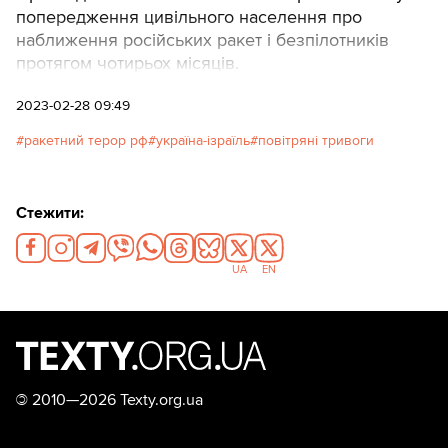
попередження цивільного населення про
наближення російських ракет і безпілотників
протягом чотирьох місяців.
2023-02-28 09:49
ракетний терор рф
україна-ізраїль
повітряні тривоги
Стежити:
UA
EN
©
2010—2026 Texty.org.ua