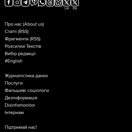
UA
EN
Про нас
(About us)
Статті
(RSS)
Фрагменти
(RSS)
Розсилки Текстів
Вибір редакції
#English
Журналістика даних
Послуги
Фальшиві соціологи
Дезінформація
Disinfomonitor
Інтернам
Підтримай нас!