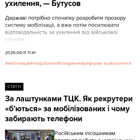
ухилення, — Бутусов
Державі потрібно спочатку розробити прозору
систему мобілізації, а вже потім посилювати
відповідальність за ухилення від військової
служби.
2026-06-11 11:41
мобілізація
незроблене
покарання
реформи зсу
ухилянти
СТАТТІ
За лаштунками ТЦК. Як рекрутери
«б’ються» за мобілізованих і чому
забирають телефони
Російським іпсошникам