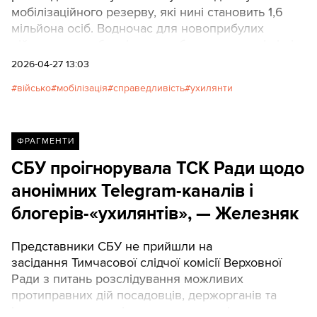
мобілізаційного резерву, які нині становить 1,6
мільйона осіб. Водночас для новоприбулих
військовослужбовців мають бути визначені чіткі
строки служби у 2-3 роки.
2026-04-27 13:03
військо
мобілізація
справедливість
ухилянти
ФРАГМЕНТИ
СБУ проігнорувала ТСК Ради щодо
анонімних Telegram-каналів і
блогерів-«ухилянтів», — Железняк
Представники СБУ не прийшли на
засідання Тимчасової слідчої комісії Верховної
Ради з питань розслідування можливих
протиправних дій посадовців, держорганів та
інших представників сектору економіки.