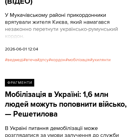
(ВІДЕО)
У Мукачівському районі прикордонники
врятували жителя Києва, який намагався
незаконно перетнути українсько-румунський
кордон.
2026-06-01 12:04
ведмеді
втеча
дпсу
кордон
мобілізація
ухилянти
ФРАГМЕНТИ
Мобілізація в Україні: 1,6 млн
людей можуть поповнити військо,
— Решетилова
В Україні питання демобілізації може
розглядатися за умови залучення до служби