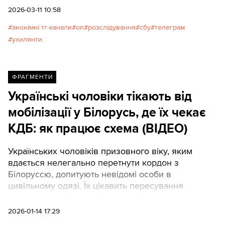
2026-03-11 10:58
анонімні тг-канали
оп
розслідування
сбу
телеграм
ухилянти
ФРАГМЕНТИ
Українські чоловіки тікають від
мобілізації у Білорусь, де їх чекає
КДБ: як працює схема (ВІДЕО)
Українських чоловіків призовного віку, яким
вдається нелегально перетнути кордон з
Білоруссю, допитують невідомі особи в
цивільному одязі. Їх цікавить пересування
української військової техніки, місця влучань
російських ракет і безпілотників.
2026-01-14 17:29