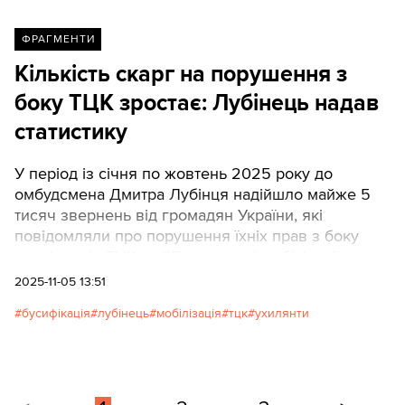
ФРАГМЕНТИ
Кількість скарг на порушення з
боку ТЦК зростає: Лубінець надав
статистику
У період із січня по жовтень 2025 року до
омбудсмена Дмитра Лубінця надійшло майже 5
тисяч звернень від громадян України, які
повідомляли про порушення їхніх прав з боку
працівників ТЦК та СП у процесі мобілізації.
2025-11-05 13:51
бусифікація
лубінець
мобілізація
тцк
ухилянти