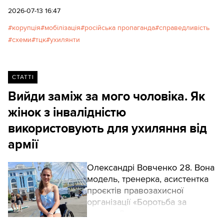
суспільства та системи оборони.
2026-07-13 16:47
корупція
мобілізація
російська пропаганда
справедливість
схеми
тцк
ухилянти
СТАТТІ
Вийди заміж за мого чоловіка. Як
жінок з інвалідністю
використовують для ухиляння від
армії
Олександрі Вовченко 28. Вона
модель, тренерка, асистентка
проєктів правозахисної
організації «Боротьба за
права». За час