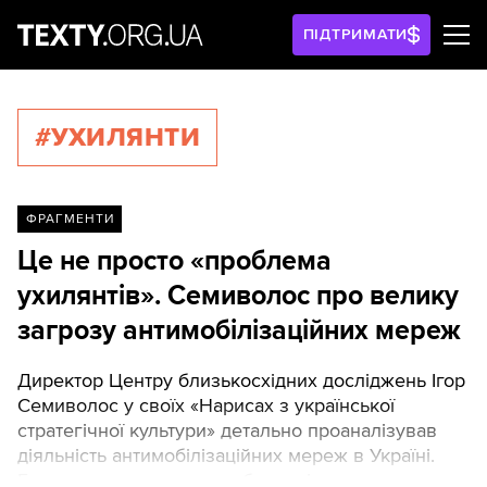
ПІДТРИМАТИ
#УХИЛЯНТИ
ФРАГМЕНТИ
Це не просто «проблема
ухилянтів». Семиволос про велику
загрозу антимобілізаційних мереж
Директор Центру близькосхідних досліджень Ігор
Семиволос у своїх «Нарисах з української
стратегічної культури» детально проаналізував
діяльність антимобілізаційних мереж в Україні.
Експерт наголошує на небезпеці цього явища для