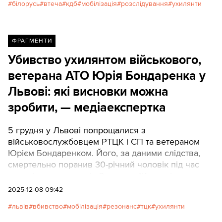
білорусь
втеча
кдб
мобілізація
розслідування
ухилянти
ФРАГМЕНТИ
Убивство ухилянтом військового,
ветерана АТО Юрія Бондаренка у
Львові: які висновки можна
зробити, — медіаекспертка
5 грудня у Львові попрощалися з
військовослужбовцем РТЦК і СП та ветераном
Юрієм Бондаренком. Його, за даними слідства,
смертельно поранив 30-річний чоловік під час
перевірки документів 3 грудня. Журналістка та
медіаекспертка Тетяна Трощинська на своїй
2025-12-08 09:42
сторінці у соцмережах проаналізувала, як
львів
вбивство
мобілізація
резонанс
тцк
ухилянти
суспільство та ЗМІ відреагували на цю
резонансну справу.