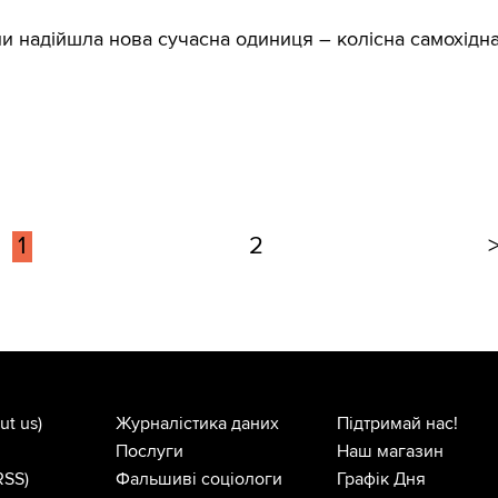
и надійшла нова сучасна одиниця – колісна самохідн
1
2
ut us)
Журналістика даних
Підтримай нас!
Послуги
Наш магазин
RSS)
Фальшиві соціологи
Графік Дня