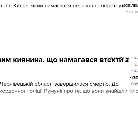
теля Києва, який намагався незаконно перетнути
МОБІЛІЗ
УХИЛЯ
им киянина, що намагався втекти з
ВТІКАЧІ ЗА КО
Д
КОР
РУМ
Чернівецькій області завершилася смертю. До
СМ
ордонної поліції Румунії про те, що вони знайшли тіл