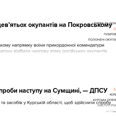
ев’ятьох окупантів на Покровському
БИТВА ЗА ДО
Д
ПОКРОВ
ПОЛОНЕНІ ОКУП
ькому напрямку воїни прикордонної комендатури
гону відбили чергову атаку російських окупантів.
спроби наступу на Сумщині, — ДПСУ
Д
КОР
КУРСЬКА ОПЕР
та засобів у Курській області, щоб здійснити спробу
НАСТУП РО
СУМЩ