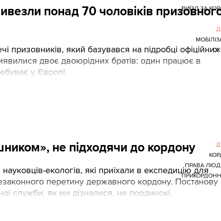
вивезли понад 70 чоловіків призовног
ВИЇЗД ЗА КО
Д
МОБІЛІЗ
і призовників, який базувався на підробці офіційних
СХ
виявилися двоє двоюрідних братів: один працює в
ебуває у Європі.
шником», не підходячи до кордону
Д
КОР
ПРАВА ЛЮД
науковців-екологів, які приїхали в експедицію для
ПРИКОРДОНН
 незаконного перетину державного кордону. Постанову
ної служби, як ми дізналися, не поодинокі.