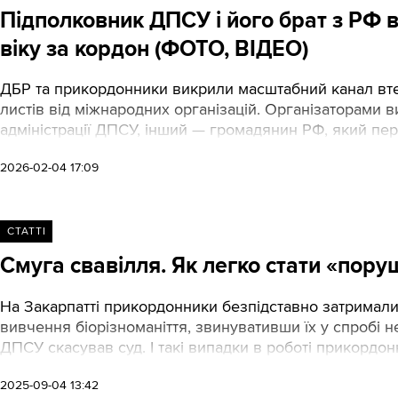
Підполковник ДПСУ і його брат з РФ 
віку за кордон (ФОТО, ВІДЕО)
ДБР та прикордонники викрили масштабний канал втеч
листів від міжнародних організацій. Організаторами 
адміністрації ДПСУ, інший — громадянин РФ, який пер
2026-02-04 17:09
СТАТТІ
Смуга свавілля. Як легко стати «пору
На Закарпатті прикордонники безпідставно затримали 
вивчення біорізноманіття, звинувативши їх у спробі
ДПСУ скасував суд. І такі випадки в роботі прикордон
2025-09-04 13:42