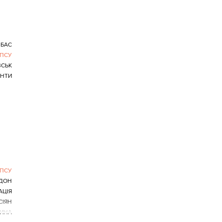
НБАС
ПСУ
СЬК
АНТИ
ПСУ
ДОН
АЦІЯ
СІЯН
ИНА