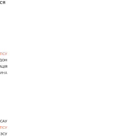
вся
ПСУ
ДОН
АЦІЯ
ИНА
САУ
ПСУ
 ЗСУ