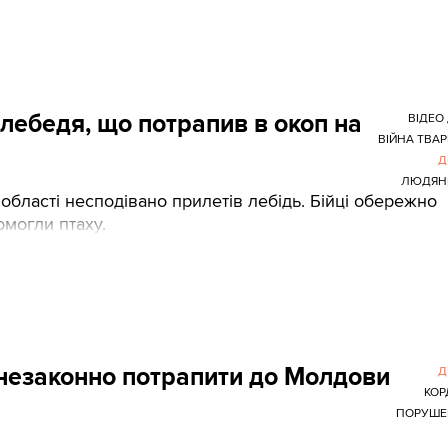
лебедя, що потрапив в окоп на
ВІДЕО
ВІЙНА ТВА
Д
ЛЮДЯНІ
області несподівано прилетів лебідь. Бійці обережно
омогли птаху.
я незаконно потрапити до Молдови
Д
КОР
ПОРУШЕ