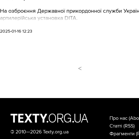
На озброєння Державної прикордонної служби Україн
артилерійська установка DITA.
2025-01-16 12:23
<
Про нас
(Abo
Статті
(RSS)
©
2010—2026 Texty.org.ua
Фрагменти
(