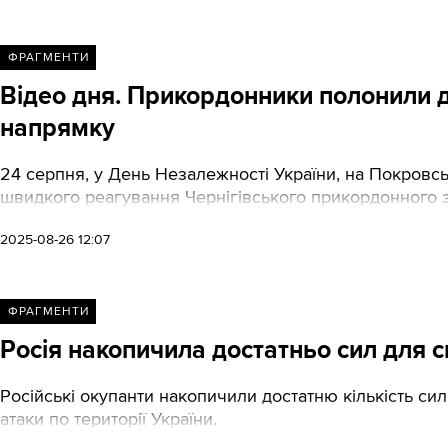
ФРАГМЕНТИ
Відео дня. Прикордонники полонили д
напрямку
24 серпня, у День Незалежності України, на Покровс
швидкого реагування Чернігівського прикордонного за
2025-08-26 12:07
ФРАГМЕНТИ
Росія накопичила достатньо сил для 
Російські окупанти накопичили достатню кількість сил 
атаки по території України.