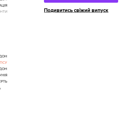
АЦІЯ
Подивитись свіжий випуск
НТИ
РДОН
ПСУ
ДОН
УНІЯ
ЕРТЬ
о