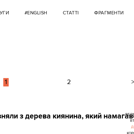
УГИ
#ENGLISH
СТАТТІ
ФРАГМЕНТИ
1
2
няли з дерева киянина, який намагав
ВЕД
В
Д
КОР