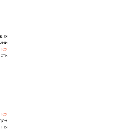
 ДНЯ
РИНИ
ПСУ
СТЬ
ПСУ
ДОН
ННЯ