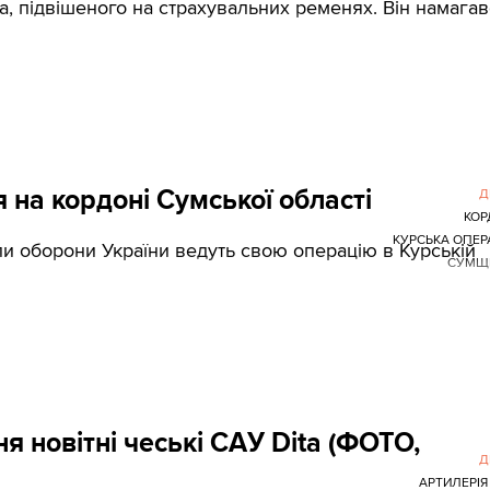
, підвішеного на страхувальних ременях. Він намага
я на кордоні Сумської області
Д
КОР
КУРСЬКА ОПЕР
или оборони України ведуть свою операцію в Курській
СУМЩ
 новітні чеські САУ Dita (ФОТО,
Д
АРТИЛЕРІЯ