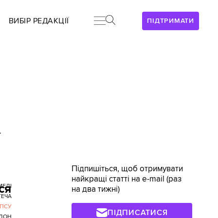
ВИБІР РЕДАКЦІЇ
ПІДТРИМАТИ
>
Підпишіться, щоб отримувати
найкращі статті на e-mail (раз
ся
МЕДІ
на два тижні)
ТЕЧА
ПСУ
ПІДПИСАТИСЯ
ДОН