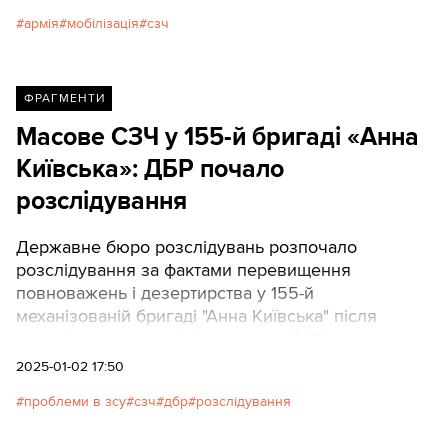
вирішення цієї проблеми є мобілізація і незадіяні
армія
мобілізація
сзч
досі резерви, вважає офіцер ЗСУ, який поділився
своїми роздумами про причини втечі з армії та
мобілізаційний резерв в Україні.
ФРАГМЕНТИ
Масове СЗЧ у 155-й бригаді «Анна
Київська»: ДБР почало
розслідування
Державне бюро розслідувань розпочало
розслідування за фактами перевищення
повноважень і дезертирства у 155-й
механізованій бригаді "Анна Київська" після
розслідування, опублікованого у ЗМІ.
2025-01-02 17:50
проблеми в зсу
сзч
дбр
розслідування