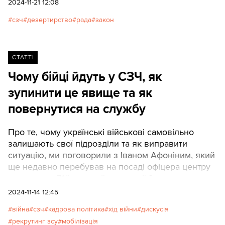
2024-11-21 12:08
сзч
дезертирство
рада
закон
СТАТТІ
Чому бійці йдуть у СЗЧ, як
зупинити це явище та як
повернутися на службу
Про те, чому українські військові самовільно
залишають свої підрозділи та як виправити
ситуацію, ми поговорили з Іваном Афоніним, який
ще недавно перебував на посаді офіцера центру
рекрутингу 71-ї окремої єгерської бригади.
2024-11-14 12:45
війна
сзч
кадрова політика
хід війни
дискусія
рекрутинг зсу
мобілізація