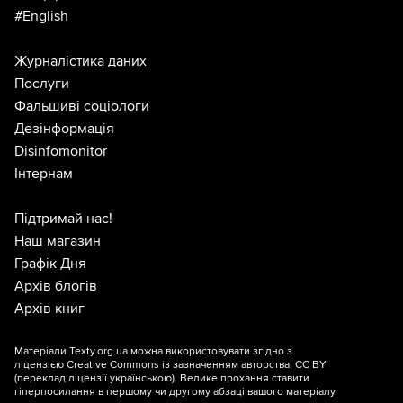
#English
Журналістика даних
Послуги
Фальшиві соціологи
Дезінформація
Disinfomonitor
Інтернам
Підтримай нас!
Наш магазин
Графік Дня
Архів блогів
Архів книг
Матеріали Texty.org.ua можна використовувати згідно з
ліцензією
Creative Commons із зазначенням авторства, CC BY
(переклад ліцензії
українською
). Велике прохання ставити
гіперпосилання в першому чи другому абзаці вашого матеріалу.