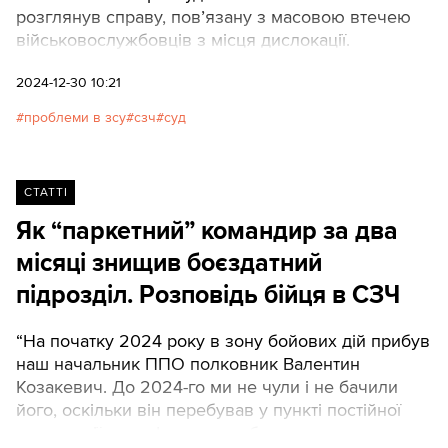
розглянув справу, пов’язану з масовою втечею
військовослужбовців з місця дислокації.
2024-12-30 10:21
проблеми в зсу
сзч
суд
СТАТТІ
Як “паркетний” командир за два
місяці знищив боєздатний
підрозділ. Розповідь бійця в СЗЧ
“На початку 2024 року в зону бойових дій прибув
наш начальник ППО полковник Валентин
Козакевич. До 2024-го ми не чули і не бачили
його, оскільки він перебував у пункті постійної
дислокації, хоча формально був куратором