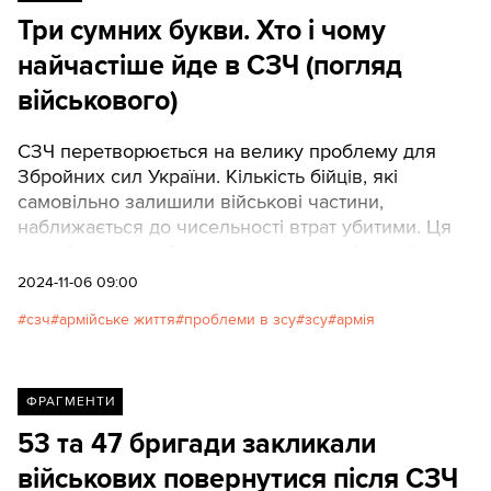
Три сумних букви. Хто і чому
найчастіше йде в СЗЧ (погляд
військового)
СЗЧ перетворюється на велику проблему для
Збройних сил України. Кількість бійців, які
самовільно залишили військові частини,
наближається до чисельності втрат убитими. Ця
тема бурхливо обговорюється в суспільстві та
медіа.У чому причина втечі з армії? Військовий
2024-11-06 09:00
однієї з бригад ЗСУ поділився своїми
сзч
армійське життя
проблеми в зсу
зсу
армія
спостереженнями про бійців, які самовільно
залишили частину, де він служить, і роздумами
про найпоширеніші причини втечі з армії.
ФРАГМЕНТИ
53 та 47 бригади закликали
військових повернутися після СЗЧ