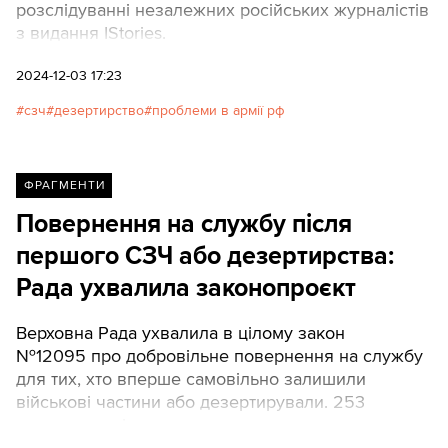
розслідуванні незалежних російських журналістів
з видання IStories.
2024-12-03 17:23
сзч
дезертирство
проблеми в армії рф
ФРАГМЕНТИ
Повернення на службу після
першого СЗЧ або дезертирства:
Рада ухвалила законопроєкт
Верховна Рада ухвалила в цілому закон
№12095 про добровільне повернення на службу
для тих, хто вперше самовільно залишили
військові частини або дезертирували. 253
парламентарі проголосували за.