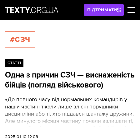
ПІДТРИМАТИ
#СЗЧ
СТАТТІ
Одна з причин СЗЧ — виснаженість
бійців (погляд військового)
«До певного часу від нормальних командирів у
нашій частині тікали лише злісні порушники
дисципліни або ті, хто піддався шантажу дружини.
Але минулого місяця частину почали залишати ті,
хто доти безвідмовно виходив на бойові й навіть
був нагороджений медалями».Ключем до
2025-01-10 12:09