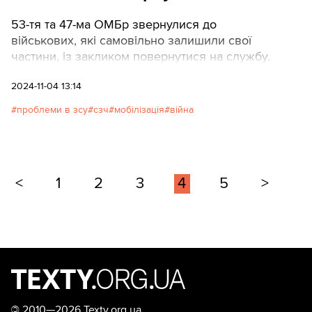
53-тя та 47-ма ОМБр звернулися до
військових, які самовільно залишили свої
частини, із закликом повернутися на службу.
2024-11-04 13:14
проблеми в зсу
сзч
мобілізація
війна
<
1
2
3
4
5
>
©
2010—2026 Texty.org.ua