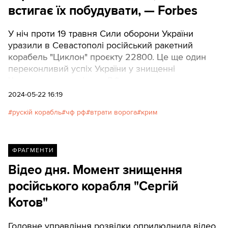
встигає їх побудувати, — Forbes
У ніч проти 19 травня Сили оборони України
уразили в Севастополі російський ракетний
корабель "Циклон" проєкту 22800. Це ще один
переконливий успіх України у знищенні
Чорноморського флоту РФ.
2024-05-22 16:19
рускій корабль
чф рф
втрати ворога
крим
ФРАГМЕНТИ
Відео дня. Момент знищення
російського корабля "Сергій
Котов"
Головне управління розвідки оприлюднила відео,