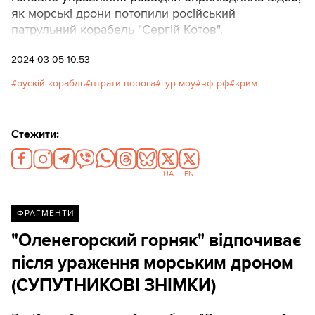
як морські дрони потопили російський
патрульний корабель "Сергій Котов".
2024-03-05 10:53
рускій корабль
втрати ворога
гур моу
чф рф
крим
Стежити:
UA
EN
ФРАГМЕНТИ
"Оленегорский горняк" відпочиває
після ураження морським дроном
(СУПУТНИКОВІ ЗНІМКИ)