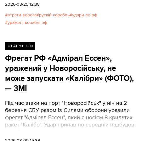
2026-03-25 12:38
втрати ворога
рускій корабль
удари по рф
уражені кораблі рф
ФРАГМЕНТИ
Фрегат РФ «Адмірал Ессен»,
уражений у Новоросійську, не
може запускати «Калібри» (ФОТО),
— ЗМІ
Під час атаки на порт "Новоросійськ" у ніч на 2
березня СБУ разом із Силами оборони уразили
фрегат "Адмірал Ессен", який є носієм 8 крилатих
ракет "Калібр". Удар припав по середній надбудові
корабля.
2026-03-05 15:39