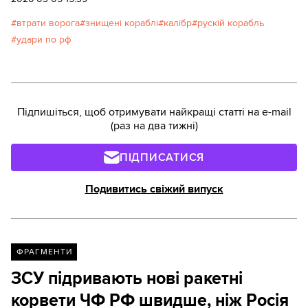
втрати ворога
знищені кораблі
калібр
рускій корабль
удари по рф
Підпишіться, щоб отримувати найкращі статті на e-mail
(раз на два тижні)
ПІДПИСАТИСЯ
Подивитись свіжий випуск
ФРАГМЕНТИ
ЗСУ підривають нові ракетні
корвети ЧФ РФ швидше, ніж Росія