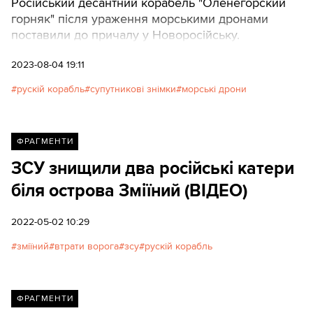
Російський десантний корабель "Оленегорский
горняк" після ураження морськими дронами
поставили до причалу у Новоросійську.
2023-08-04 19:11
рускій корабль
супутникові знімки
морські дрони
ФРАГМЕНТИ
ЗСУ знищили два російські катери
біля острова Зміїний (ВІДЕО)
2022-05-02 10:29
зміїний
втрати ворога
зсу
рускій корабль
ФРАГМЕНТИ