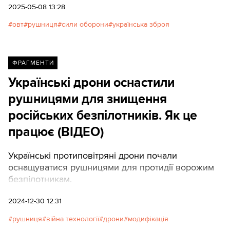
2025-05-08 13:28
овт
рушниця
сили оборони
українська зброя
ФРАГМЕНТИ
Українські дрони оснастили
рушницями для знищення
російських безпілотників. Як це
працює (ВІДЕО)
Українські протиповітряні дрони почали
оснащуватися рушницями для протидії ворожим
безпілотникам.
2024-12-30 12:31
рушниця
війна технології
дрони
модифікація