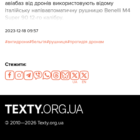
авіабаз від дронів використовують відому
італійську напівавтоматичну рушницю Benelli M4
Super 90 12-го калібру.
2023-12-18 09:57
антидрони
бельгія
рушниця
протидія дронам
Стежити:
UA
EN
©
2010—2026 Texty.org.ua