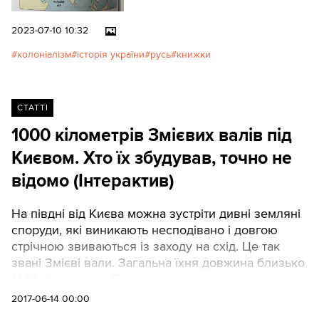
власник і редактор
впливового французького
2023-07-10 10:32
часопису La Patrie."Історія не
колоніалізм
історія україни
русь
книжки
повинна забувати, що до
Петра І той нарід, який ми нині
називаємо рутенами, звався
руським, або русинами, і його
СТАТТІ
земля звалася Руссю, або
1000 кілометрів Змієвих валів під
Рутенією, а той нарід, який ми
Києвом. Хто їх збудував, точно не
нині звемо руським, звався
московинами, а їх земля —
відомо (Інтерактив)
Московією”, — йдеться в його
часописі.Read this article in
На півдні від Києва можна зустріти дивні земляні
English
споруди, які виникають несподівано і довгою
стрічною звиваються із заходу на схід. Це так
звані Змієві вали. Загальна їхня довжина близько
1000 кілометрів. Про них немає згадок у
давньоруських літописах. Хто їх спорудив і коли?
2017-06-14 00:00
Над проектом працювали: Дмитро Фіонік,