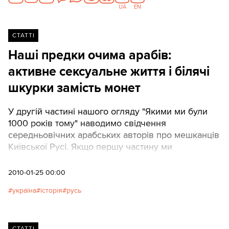
UA
EN
СТАТТІ
Наші предки очима арабів:
активне сексуальне життя і білячі
шкурки замість монет
У другій частині нашого огляду "Якими ми були
1000 років тому" наводимо свідчення
середньовічних арабських авторів про мешканців
Київської Русі. Якщо першу частину ми
присвятили східним враженням про
господарство, армію і політику наших предків, то
2010-01-25 00:00
сьогодні поговоримо про інші аспекти життя
україна
історія
русь
пересічного руса - релігію, секс, торгівлю і
козакування піратство. Свідчення давніх арабів
укладав: кандидат історичних наук Сергій КОНЧА
СТАТТІ