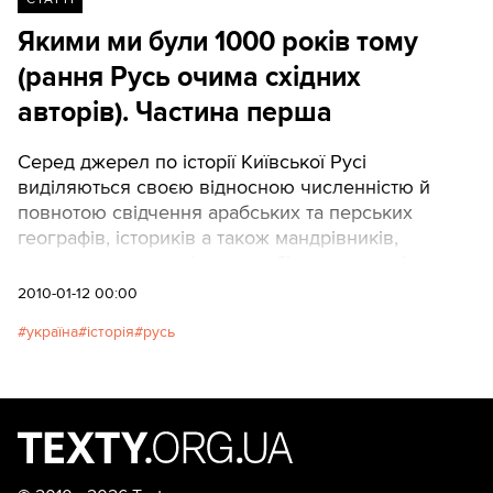
Якими ми були 1000 років тому
(рання Русь очима східних
авторів). Частина перша
Серед джерел по історії Київської Русі
виділяються своєю відносною численністю й
повнотою свідчення арабських та перських
географів, істориків а також мандрівників,
виступаючих в ролі таких собі «середньовічних
журналістів». Вони написані сучасниками – тобто
2010-01-12 00:00
людьми, що жили в ІХ і Х століттях і нерідко були
україна
історія
русь
очевидцями подій і явищ, що їх вони описували.
А об’єктом їхніх спостережень і нотаток були
здебільшого «народні маси», тобто пересічні
тогочасні мешканці нинішніх теренів України,
Білорусі й Росії. Свідчення давніх арабів укладав:
Сергій КОНЧА