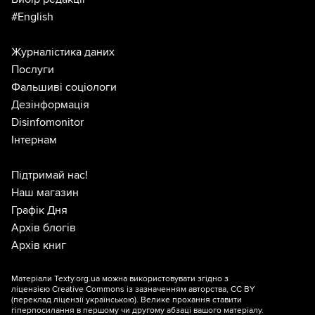
#English
Журналістика даних
Послуги
Фальшиві соціологи
Дезінформація
Disinfomonitor
Інтернам
Підтримай нас!
Наш магазин
Графік Дня
Архів блогів
Архів книг
Матеріали Texty.org.ua можна використовувати згідно з
ліцензією
Creative Commons із зазначенням авторства, CC BY
(переклад ліцензії
українською
). Велике прохання ставити
гіперпосилання в першому чи другому абзаці вашого матеріалу.