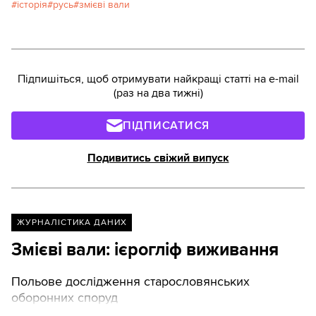
історія
русь
змієві вали
Анатолій Король, Ярина Серкез
Підпишіться, щоб отримувати найкращі статті на e-mail
(раз на два тижні)
ПІДПИСАТИСЯ
Подивитись свіжий випуск
ЖУРНАЛІСТИКА ДАНИХ
Змієві вали: ієрогліф виживання
Польове дослідження старословянських
оборонних споруд