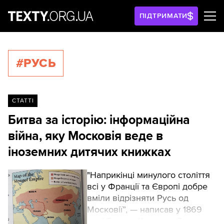
ПІДТРИМАТИ
#РУСЬ
СТАТТІ
Битва за історію: інформаційна
війна, яку Московія веде в
іноземних дитячих книжках
"Наприкінці минулого століття
всі у Франції та Європі добре
вміли відрізняти Русь од
Московії”, — написав у 1869
році Теодор-Казимир Делямар,