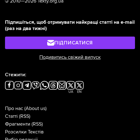
©
2010—2026 Texty.org.ua
Підпишіться, щоб отримувати найкращі статті на e-mail
(раз на два тижні)
ПІДПИСАТИСЯ
Подивитись свіжий випуск
Стежити:
UA
EN
Про нас
(About us)
Статті
(RSS)
Фрагменти
(RSS)
Розсилки Текстів
Вибір редакції