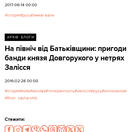
2017-06-14 00:00
історія
русь
змієві вали
АРХІВ: БЛОГИ
На північ від Батьківщини: пригоди
банди князя Довгорукого у нетрях
Залісся
2016-02-28 00:00
історія
київ
москва
толерантність
залісся
русь
колоніалізм
блог: sasha-shlo
Стежити: