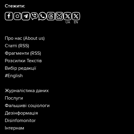
Стежити:
UA
EN
Про нас
(About us)
Статті
(RSS)
Фрагменти
(RSS)
Розсилки Текстів
Вибір редакції
#English
Журналістика даних
Послуги
Фальшиві соціологи
Дезінформація
Disinfomonitor
Інтернам