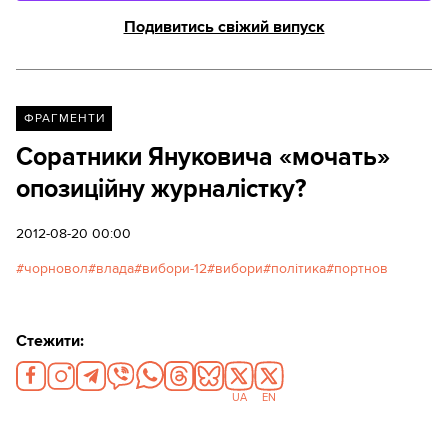
Подивитись свіжий випуск
ФРАГМЕНТИ
Соратники Януковича «мочать»
опозиційну журналістку?
2012-08-20 00:00
чорновол
влада
вибори-12
вибори
політика
портнов
Стежити:
UA
EN