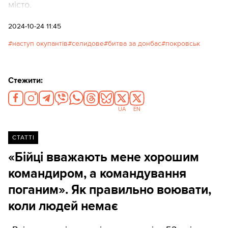
місто.
2024-10-24 11:45
наступ окупантів
селидове
битва за донбас
покровськ
Стежити:
UA
EN
СТАТТІ
«Бійці вважають мене хорошим
командиром, а командування
поганим». Як правильно воювати,
коли людей немає