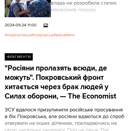
влада не розробила сталих
механізмів пошуку
довготривалого житла для
переселенців. Життя в
2024-09-24 11:00
студентському гуртожитку —
переселенці
покровськ
війна
впо
це, по суті, все, на що можуть у
найкращому разі
розраховувати майже всі, хто
залишає свої оселі в містах, до
ФРАГМЕНТИ
яких наближається лінія
"Росіяни пролазять всюди, де
фронту. Поодинокі винятки
можуть". Покровський фронт
лише підтверджують загальну
практику. Ми поїхали до
хитається через брак людей у
Львова та Рівного і
Силах оборони, — The Economist
поспілкувалися з щойно
евакуйованими мешканцями
ЗСУ вдалося призупинити російське просування
Покровська.
в бік Покровська, але росіяни вдаються до спроб
атакувати на інших ділянках, покладаючись на
свою чисельну перевагу. Про це пише The