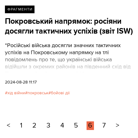
ФРАГМЕНТИ
Покровський напрямок: росіяни
досягли тактичних успіхів (звіт ISW)
“Російські війська досягли значних тактичних
успіхів на Покровському напрямку на тлі
повідомлень про те, що українські війська
відійшли з окремих районів на південний схід від
Покровська”, – йдеться у звіті Інституту вивчення
війни (ISW) за 27 серпня 2024 року. Нижче
2024-08-28 11:17
пропонуємо ключові тези з звіту в українському
хід війни
покровськ
бойові дії
перекладі.
<
1
2
3
4
5
6
7
>