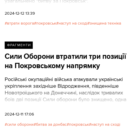
узагальнено "битву за Покровськ".
2024-12-12 13:39
втрати ворога
покровськ
наступ на сході
знищена техніка
ФРАГМЕНТИ
Сили Оборони втратили три позиції
на Покровському напрямку
Російські окупаційні війська атакували українські
укріплення західніше Відродження, південніше
Новотроїцького на Донеччині, наслідок тривалих
боїв дві позиції Сили оборони було знищено, одна
втрачена.
2024-12-11 17:06
сили оборони
битва за донбас
покровськ
наступ на сході