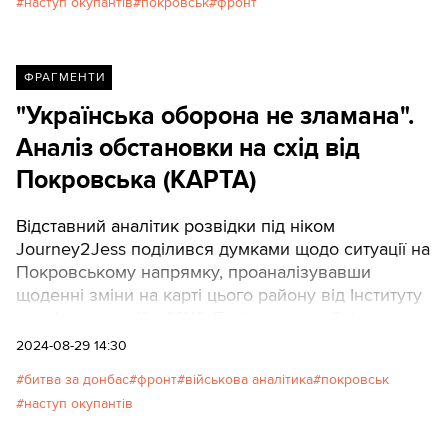
наступ окупантів
покровськ
фронт
ФРАГМЕНТИ
"Українська оборона не зламана".
Аналіз обстановки на схід від
Покровська (КАРТА)
Відставний аналітик розвідки під ніком
Journey2Jess поділився думками щодо ситуації на
Покровському напрямку, проаналізувавши
щоденні зміни на карті цього району від Інституту
дослідження війн (ISW). Texty.org.ua публікують
переклад аналітики.
2024-08-29 14:30
битва за донбас
фронт
військова аналітика
покровськ
наступ окупантів