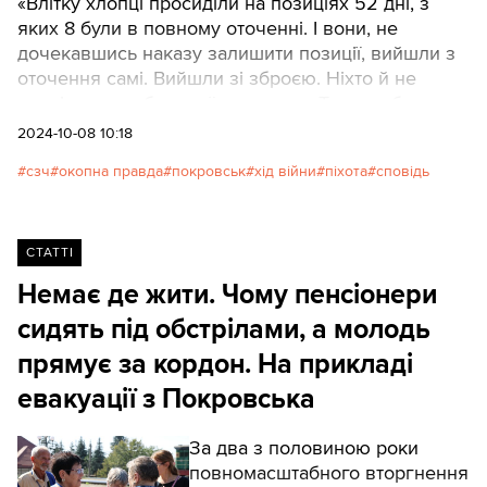
«Влітку хлопці просиділи на позиціях 52 дні, з
яких 8 були в повному оточенні. І вони, не
дочекавшись наказу залишити позиції, вийшли з
оточення самі. Вийшли зі зброєю. Ніхто й не
сподівався побачити їх живими… Туди не було
можливості підвезти ні воду, ні їжу. Думаєте, їх
2024-10-08 10:18
похвалили чи нагородили? Ні. Групу намагалися
сзч
окопна правда
покровськ
хід війни
піхота
сповідь
звинуватити в самовільному залишенні позицій»,
— розповідає Андрій (ім’я змінено на прохання
співрозмовника), командир роти одного з
підрозділів, який нещодавно повернувся з
СТАТТІ
Покровського напрямку.
Немає де жити. Чому пенсіонери
сидять під обстрілами, а молодь
прямує за кордон. На прикладі
евакуації з Покровська
За два з половиною роки
повномасштабного вторгнення