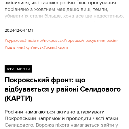
змінилися, як і тактика росіян. Їхнє просування
порівняно з жовтнем має дещо вищі темпи,
убивати їх стали більше, хоча все ще недостатньо,
щоб сповільнити наступ.Read in English
2024-12-04 11:11
курахове
часів яр
покровськ
торецьк
просування росіян
хід війни
куп’янськ
оскіл
карти
ФРАГМЕНТИ
Покровський фронт: що
відбувається у районі Селидового
(КАРТИ)
Росіяни намагаються активно штурмувати
Покровський напрямок й проводити часті атаки
Селидового. Ворожа піхота намагається зайти у