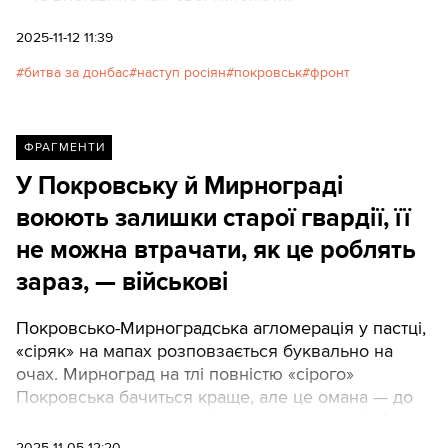
2025-11-12 11:39
битва за донбас
наступ росіян
покровськ
фронт
ФРАГМЕНТИ
У Покровську й Мирнограді
воюють залишки старої гвардії, її
не можна втрачати, як це роблять
зараз, — військові
Покровсько-Мирноградська агломерація у пастці,
«сіряк» на мапах розповзається буквально на
очах. Мирноград на тлі повністю «сірого»
Покровська бачиться краще, але це омана — до
класичного оточення міста станом на вечір 4
листопада лишається 5 км.
2025-11-05 12:20