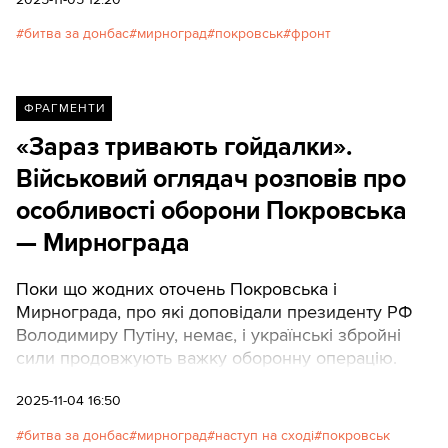
битва за донбас
мирноград
покровськ
фронт
ФРАГМЕНТИ
«Зараз тривають гойдалки».
Військовий оглядач розповів про
особливості оборони Покровська
— Мирнограда
Поки що жодних оточень Покровська і
Мирнограда, про які доповідали президенту РФ
Володимиру Путіну, немає, і українські збройні
сили продовжують важку оборонну операцію.
2025-11-04 16:50
битва за донбас
мирноград
наступ на сході
покровськ