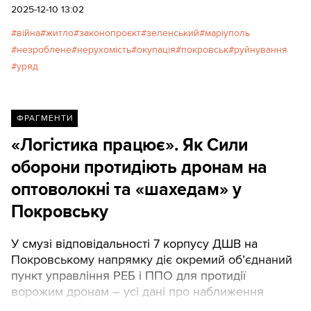
2025-12-10 13:02
війна
житло
законопроєкт
зеленський
маріуполь
незроблене
нерухомість
окупація
покровськ
руйнування
уряд
ФРАГМЕНТИ
«Логістика працює». Як Сили
оборони протидіють дронам на
оптоволокні та «шахедам» у
Покровську
У смузі відповідальності 7 корпусу ДШВ на
Покровському напрямку діє окремий об’єднаний
пункт управління РЕБ і ППО для протидії
ворожим дронам – усі дані про наближення
російських безпілотників надходять у