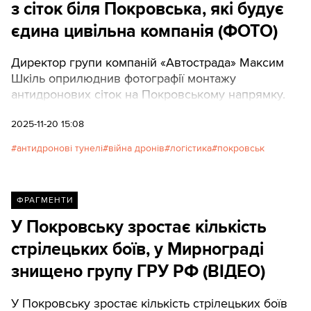
з сіток біля Покровська, які будує
єдина цивільна компанія (ФОТО)
Директор групи компаній «Автострада» Максим
Шкіль оприлюднив фотографії монтажу
антидронових сіток на Покровському напрямку.
2025-11-20 15:08
антидронові тунелі
війна дронів
логістика
покровськ
ФРАГМЕНТИ
У Покровську зростає кількість
стрілецьких боїв, у Мирнограді
знищено групу ГРУ РФ (ВІДЕО)
У Покровську зростає кількість стрілецьких боїв