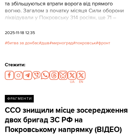
та збільшуються втрати ворога від прямого
вогню. Загалом з початку місяця Сили оборони
ліквідували у Покровську 314 росіян, ще 71 –
поранені.
2025-11-18 12:35
битва за донбас
дшв
мирноград
покровськ
фронт
Стежити:
UA
EN
ФРАГМЕНТИ
ССО знищили місце зосередження
двох бригад ЗС РФ на
Покровському напрямку (ВІДЕО)