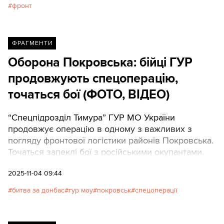
фронт
ФРАГМЕНТИ
Оборона Покровська: бійці ГУР
продовжують спецоперацію,
точаться бої (ФОТО, ВІДЕО)
“Спецпідрозділ Тимура” ГУР МО України
продовжує операцію в одному з важливих з
погляду фронтової логістики районів Покровська.
Точаться запеклі бої з російськими окупантами.
2025-11-04 09:44
битва за донбас
гур моу
покровськ
спецоперації