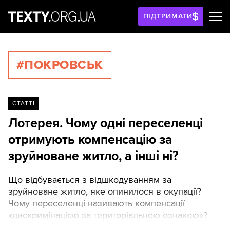
ПІДТРИМАТИ
#ПОКРОВСЬК
СТАТТІ
Лотерея. Чому одні переселенці
отримують компенсацію за
зруйноване житло, а інші ні?
Що відбувається з відшкодуванням за
зруйноване житло, яке опинилося в окупації?
Чому переселенці називають компенсації
«дискримінацією за територіальною ознакою»?