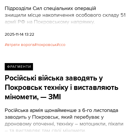
Підрозділи Сил спеціальних операцій
знищили місце накопичення особового складу 51
армії РФ на Покровському напрямку.
2025-11-14 13:22
втрати ворога
покровськ
ссо
ФРАГМЕНТИ
Російські війська заводять у
Покровськ техніку і виставляють
міномети, — ЗМІ
Російська армія щонайменше з 6-го листопада
заводить у Покровськ, який перебуває у
дроновому оточенні, техніку – мотоцикли, пікапи
– та виставляє там свої міномети.