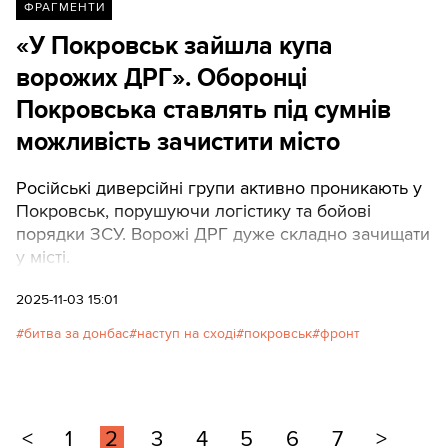
ФРАГМЕНТИ
«У Покровськ зайшла купа
ворожих ДРГ». Оборонці
Покровська ставлять під сумнів
можливість зачистити місто
Російські диверсійні групи активно проникають у
Покровськ, порушуючи логістику та бойові
порядки ЗСУ. Ворожі ДРГ дуже складно зачищати
у місті.
2025-11-03 15:01
битва за донбас
наступ на сході
покровськ
фронт
<
1
2
3
4
5
6
7
>