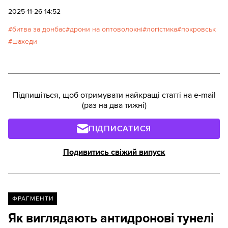
центральний пункт з різних джерел розвідки.
2025-11-26 14:52
битва за донбас
дрони на оптоволокні
логістика
покровськ
шахеди
Підпишіться, щоб отримувати найкращі статті на e-mail
(раз на два тижні)
ПІДПИСАТИСЯ
Подивитись свіжий випуск
ФРАГМЕНТИ
Як виглядають антидронові тунелі