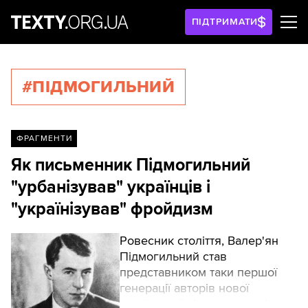
ПІДТРИМАТИ
#ПІДМОГИЛЬНИЙ
ФРАГМЕНТИ
Як письменник Підмогильний
"урбанізував" українців і
"українізував" фройдизм
Ровесник століття, Валер'ян
Підмогильний став
представником таки першої
генерації авторів нової
української літератури, які вже