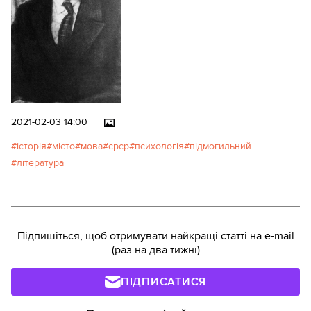
не мусили писати романи у
вільний від пильної служби
імперії час.
2021-02-03 14:00
історія
місто
мова
срср
психологія
підмогильний
література
Підпишіться, щоб отримувати найкращі статті на e-mail
(раз на два тижні)
ПІДПИСАТИСЯ