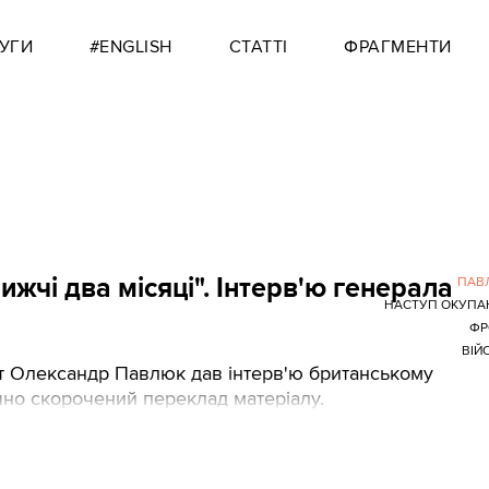
УГИ
#ENGLISH
СТАТТІ
ФРАГМЕНТИ
ижчі два місяці". Інтерв'ю генерала
ПАВ
НАСТУП ОКУПА
ФР
ВІЙ
т Олександр Павлюк дав інтерв'ю британському
ачно скорочений переклад матеріалу.