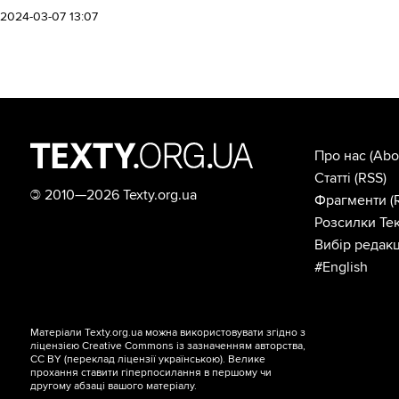
2024-03-07 13:07
Про нас
(Abo
Статті
(RSS)
©
2010—2026 Texty.org.ua
Фрагменти
(
Розсилки Тек
Вибір редакц
#English
Матеріали Texty.org.ua можна використовувати згідно з
ліцензією
Creative Commons із зазначенням авторства,
CC BY
(переклад ліцензії
українською
). Велике
прохання ставити гіперпосилання в першому чи
другому абзаці вашого матеріалу.