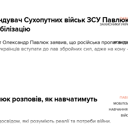
андувач Сухопутних військ ЗСУ Павлю
ПАВ
ЗАХИСНИКИ УКР
білізацію
т Олександр Павлюк заявив, що російська пропаганд
МОБІЛІЗ
українців вступати до лав збройних сил, адже на кону 
люк розповів, як навчатимуть
ПАВ
МОБІЛІЗ
НАВЧАННЯ
ВІЙ
свідом, які розуміють реалії та потреби війни.