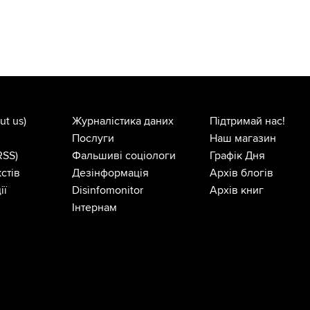
ut us)
Журналістика даних
Підтримай нас!
Послуги
Наш магазин
RSS)
Фальшиві соціологи
Графік Дня
стів
Дезінформація
Архів блогів
ії
Disinfomonitor
Архів книг
Інтернам