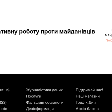
ативну роботу проти майданівців
МАЙ
ПАС
ut us)
Журналістика даних
Підтримай нас!
Послуги
Наш магазин
RSS)
Фальшиві соціологи
Графік Дня
стів
Дезінформація
Архів блогів