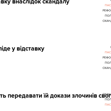
авку внаслідок скандалу
ПАС
РЕФО
ПОЛ
СКАН
іде у відставку
ПАС
РЕФО
ПОЛ
СКАН
ить передавати їй докази злочинів сво
СКАН
ПОЛ
ПАС