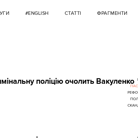
УГИ
#ENGLISH
СТАТТІ
ФРАГМЕНТИ
имінальну поліцію очолить Вакуленко
ПАС
РЕФО
ПОЛ
СКАН