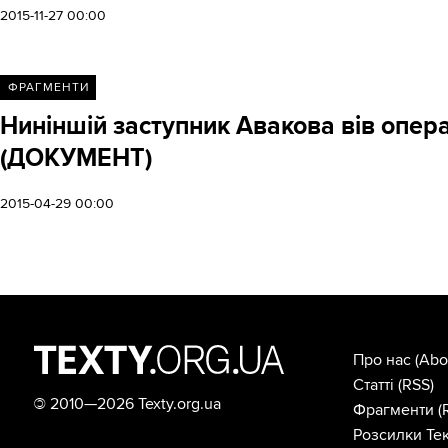
2015-11-27 00:00
ФРАГМЕНТИ
Ниніншій заступник Авакова вів опер
(ДОКУМЕНТ)
2015-04-29 00:00
Про нас
(Abo
Статті
(RSS)
©
2010—2026 Texty.org.ua
Фрагменти
(
Розсилки Тек