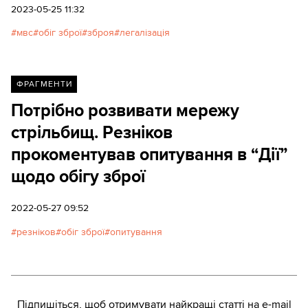
2023-05-25 11:32
мвс
обіг зброї
зброя
легалізація
ФРАГМЕНТИ
Потрібно розвивати мережу
стрільбищ. Резніков
прокоментував опитування в “Дії”
щодо обігу зброї
2022-05-27 09:52
резніков
обіг зброї
опитування
Підпишіться, щоб отримувати найкращі статті на e-mail