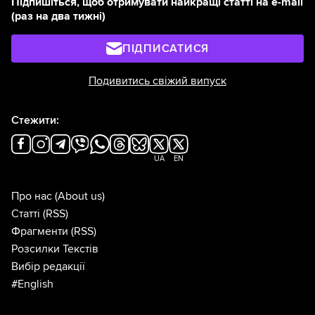
Підпишіться, щоб отримувати найкращі статті на e-mail
(раз на два тижні)
ПІДПИСАТИСЯ
Подивитись свіжий випуск
Стежити:
UA
EN
Про нас
(About us)
Статті
(RSS)
Фрагменти
(RSS)
Розсилки Текстів
Вибір редакції
#English