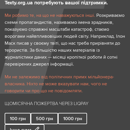
Texty.org.ua потребують вашої підтримки.
Ми робимо те, на що не наважуються інші.
Розкриваємо
схеми пропагандистів, називаємо імена зрадників,
показуємо справжні масштаби катастроф, стаємо
ворогами найвпливовіших людей світу. Наприклад, Ілон
Маск писав у своєму твіті, що нас треба прирівняти до
терористів. За більшістю наших матеріалів із
журналістики даних — місяці кропіткої роботи й сотні
перевірених джерел інформації.
Ми не залежимо від політичних примх мільйонера-
власника. Ніхто не може вказувати нам, чого не
говорити чи про що не повідомляти.
ЩОМІСЯЧНА ПОЖЕРТВА ЧЕРЕЗ LIQPAY
100
грн
500
грн
1000
грн
Інша сума