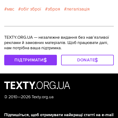
мвс
обіг зброї
зброя
легалізація
TEXTY.ORG.UA — незалежне видання без навʼязливої
реклами й замовних матеріалів. Щоб працювати далі,
нам потрібна ваша підтримка.
ПІДТРИМАТИ
DONATE
©
2010—2026 Texty.org.ua
Підпишіться, щоб отримувати найкращі статті на e-mail