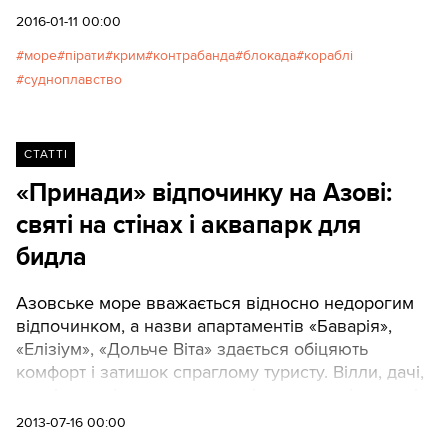
порушують правила. А в «чорний список» входять
2016-01-11 00:00
ті країни, чиї кораблі є злісними порушниками.
море
пірати
крим
контрабанда
блокада
кораблі
Саме судна із «чорного» та «сірого» списків
судноплавство
навідуються до Криму найчастіше (російські ми не
рахуємо). Автор: Любов Величко
СТАТТІ
«Принади» відпочинку на Азові:
святі на стінах і аквапарк для
бидла
Азовське море вважається відносно недорогим
відпочинком, а назви апартаментів «Баварія»,
«Елізіум», «Дольче Віта» здається обіцяють
комфорт і затишок спраглому туристу. Вілли, дачі,
пансіонати: інтернет аж рясніє пропозиціями, очі
розбігаються. Але варто придивитись уважніше і
2013-07-16 00:00
бажання віддати гроші українському готельєру