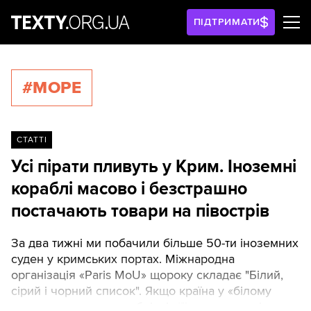
ПІДТРИМАТИ
#МОРЕ
СТАТТІ
Усі пірати пливуть у Крим. Іноземні
кораблі масово і безстрашно
постачають товари на півострів
За два тижні ми побачили більше 50-ти іноземних
суден у кримських портах. Міжнародна
організація «Paris MoU» щороку складає "Білий,
сірий і чорний список". Якщо країна у «білому
списку», значить кораблі, під її прапором, рідко