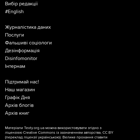
Вибір редакції
#English
Журналістика даних
Послуги
Фальшиві соціологи
Дезінформація
Disinfomonitor
Інтернам
Підтримай нас!
Наш магазин
Графік Дня
Архів блогів
Архів книг
Матеріали Texty.org.ua можна використовувати згідно з
ліцензією
Creative Commons із зазначенням авторства, CC BY
(переклад ліцензії
українською
). Велике прохання ставити