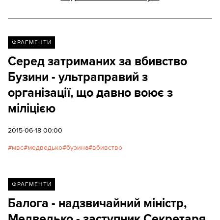
ФРАГМЕНТИ
Серед затриманих за вбивство
Бузини - ультраправий з
організації, що давно воює з
міліцією
2015-06-18 00:00
мвс
медведько
бузина
вбивство
ФРАГМЕНТИ
Балога - надзвичайний міністр,
Медведько - заступник Секретаря