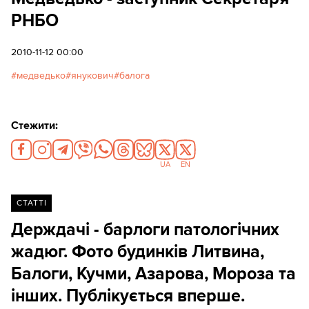
РНБО
2010-11-12 00:00
медведько
янукович
балога
Стежити:
UA
EN
СТАТТІ
Держдачі - барлоги патoлогічних
жадюг. Фото будинків Литвина,
Балоги, Кучми, Азарова, Мороза та
інших. Публікується вперше.