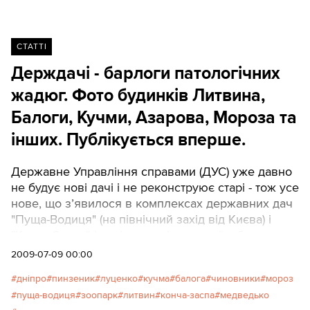
СТАТТІ
Держдачі - барлоги патoлогічних
жадюг. Фото будинків Литвина,
Балоги, Кучми, Азарова, Мороза та
інших. Публікується вперше.
Державне Управління справами (ДУС) уже давно
не будує нові дачі і не реконструює старі - тож усе
нове, що з’явилося в комплексах державних дач
"Пуща-Водиця" (на північний захід від Києва) і
"Конча-Заспа" (на південь від столиці), збудовано
новими власниками. І вони потурбувалися,
2009-07-09 00:00
оформити необхідні папери, щоб ніхто не зміг їх
дніпро
пинзеник
луценко
кучма
балога
чиновники
мороз
посунути з насидженого місця найближчі 49
пуща-водиця
зоопарк
литвин
конча-заспа
медведько
років. АВТОР: Тетяна Чорновіл, фото автора