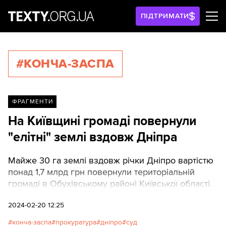
ПІДТРИМАТИ
#КОНЧА-ЗАСПА
ФРАГМЕНТИ
На Київщині громаді повернули
"елітні" землі вздовж Дніпра
Майже 30 га землі вздовж річки Дніпро вартістю
понад 1,7 млрд грн повернули територіальній
громаді в Обухівському районі Київської області.
2024-02-20 12:25
конча-заспа
прокуратура
дніпро
суд