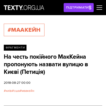
ПІДТРИМАТИ
#МААКЕЙН
ФРАГМЕНТИ
На честь покійного МакКейна
пропонують назвати вулицю в
Києві (Петиція)
2018-08-27 00:00
київ
сша
маакейн