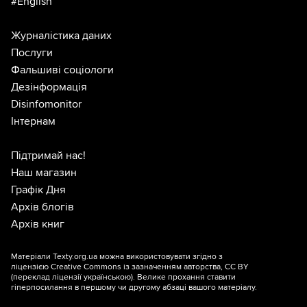
#English
Журналістика даних
Послуги
Фальшиві соціологи
Дезінформація
Disinfomonitor
Інтернам
Підтримай нас!
Наш магазин
Графік Дня
Архів блогів
Архів книг
Матеріали Texty.org.ua можна використовувати згідно з
ліцензією
Creative Commons із зазначенням авторства, CC BY
(переклад ліцензії
українською
). Велике прохання ставити
гіперпосилання в першому чи другому абзаці вашого матеріалу.