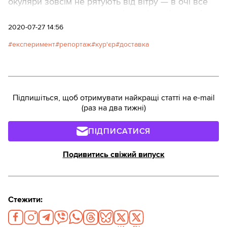
окуляри зовсім не рятують від вітру — в очі все
одно потрапляє пилюка з-під коліс автівок, які
мчать зі швидкістю 80—120 кілометрів на годину.
2020-07-27 14:56
Щосили примружуючись, в якийсь момент я
експеримент
репортаж
кур'єр
доставка
зрозуміла, що їду навпомацки.
Підпишіться, щоб отримувати найкращі статті на e-mail
(раз на два тижні)
ПІДПИСАТИСЯ
Подивитись свіжий випуск
Стежити: