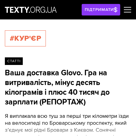
ПІДТРИМАТИ
#КУР'ЄР
СТАТТІ
Ваша доставка Glovo. Гра на
витривалість, мінус десять
кілограмів і плюс 40 тисяч до
зарплати (РЕПОРТАЖ)
Я виплакала всю туш за перші три кілометри їзди
на велосипеді по Броварському проспекту, який
з’єднує мої рідні Бровари з Києвом. Сонячні