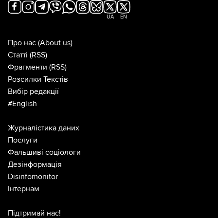
UA
EN
Про нас
(About us)
Статті
(RSS)
Фрагменти
(RSS)
Розсилки Текстів
Вибір редакції
#English
Журналістика даних
Послуги
Фальшиві соціологи
Дезінформація
Disinfomonitor
Інтернам
Підтримай нас!