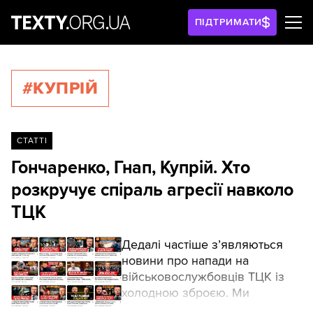
ПІДТРИМАТИ
#КУПРІЙ
СТАТТІ
Гончаренко, Гнап, Купрій. Хто
розкручує спіраль агресії навколо
ТЦК
Дедалі частіше з’являються
новини про напади на
військовослужбовців ТЦК із
холодною зброєю. Ми
подивилися, хто в