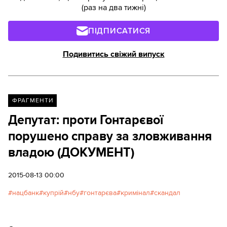
(раз на два тижні)
ПІДПИСАТИСЯ
Подивитись свіжий випуск
ФРАГМЕНТИ
Депутат: проти Гонтарєвої
порушено справу за зловживання
владою (ДОКУМЕНТ)
2015-08-13 00:00
нацбанк
купрій
нбу
гонтарєва
кримінал
скандал