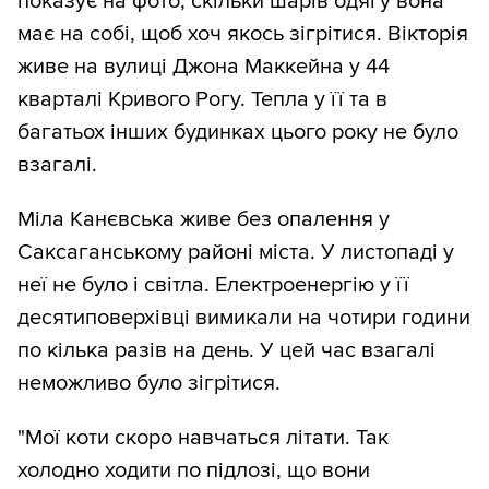
показує на фото, скільки шарів одягу вона
має на собі, щоб хоч якось зігрітися. Вікторія
живе на вулиці Джона Маккейна у 44
кварталі Кривого Рогу. Тепла у її та в
багатьох інших будинках цього року не було
взагалі.
Міла Канєвська живе без опалення у
Саксаганському районі міста. У листопаді у
неї не було і світла. Електроенергію у її
десятиповерхівці вимикали на чотири години
по кілька разів на день. У цей час взагалі
неможливо було зігрітися.
"Мої коти скоро навчаться літати. Так
холодно ходити по підлозі, що вони