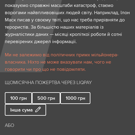
показуємо справжні масштаби катастроф, стаємо
ворогами найвпливовіших людей світу. Наприклад, Ілон
Маск писав у своєму твіті, що нас треба прирівняти до
терористів. За більшістю наших матеріалів із
журналістики даних — місяці кропіткої роботи й сотні
перевірених джерел інформації.
Ми не залежимо від політичних примх мільйонера-
власника. Ніхто не може вказувати нам, чого не
говорити чи про що не повідомляти.
ЩОМІСЯЧНА ПОЖЕРТВА ЧЕРЕЗ LIQPAY
100
грн
500
грн
1000
грн
Інша сума
АБО