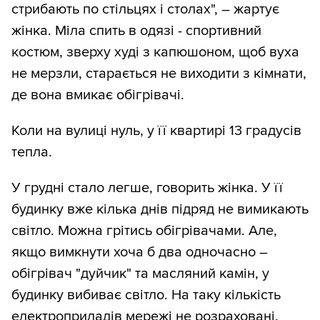
стрибають по стільцях і столах", – жартує
жінка. Міла спить в одязі - спортивний
костюм, зверху худі з капюшоном, щоб вуха
не мерзли, старається не виходити з кімнати,
де вона вмикає обігрівачі.
Коли на вулиці нуль, у її квартирі 13 градусів
тепла.
У грудні стало легше, говорить жінка. У її
будинку вже кілька днів підряд не вимикають
світло. Можна грітись обігрівачами. Але,
якщо вимкнути хоча б два одночасно –
обігрівач "дуйчик" та масляний камін, у
будинку вибиває світло. На таку кількість
електроприладів мережі не розраховані.