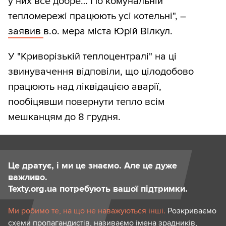
у них все добре… По комунальній
тепломережі працюють усі котельні", –
заявив
в.о. мера міста Юрій Вілкул.
У "Криворізькій теплоцентралі" на ці
звинувачення відповіли, що цілодобово
працюють над ліквідацією аварії,
пообіцявши повернути тепло всім
мешканцям до 8 грудня.
Це дратує, і ми це знаємо. Але це дуже
важливо.
Texty.org.ua потребують вашої підтримки.
Ми робимо те, на що не наважуються інші.
Розкриваємо
схеми пропагандистів, називаємо імена зрадників,