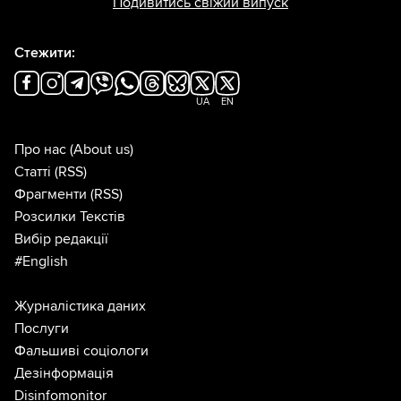
Подивитись свіжий випуск
Стежити:
UA
EN
Про нас
(About us)
Статті
(RSS)
Фрагменти
(RSS)
Розсилки Текстів
Вибір редакції
#English
Журналістика даних
Послуги
Фальшиві соціологи
Дезінформація
Disinfomonitor