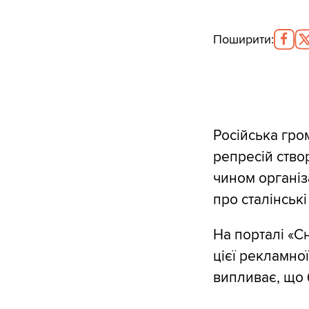
Поширити
:
Російська гро
репресій створ
чином організ
про сталінські
На порталі «С
цієї рекламно
випливає, що 