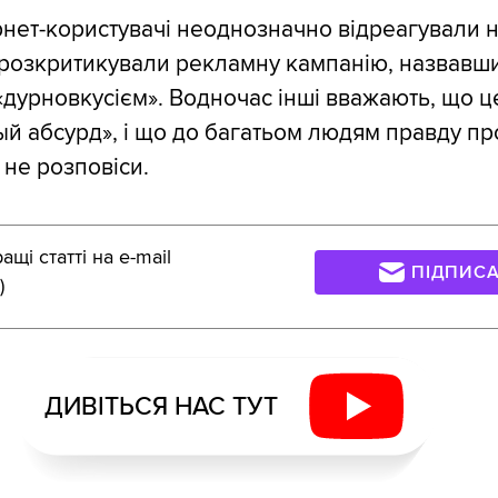
ернет-користувачі неоднозначно відреагували н
 розкритикували рекламну кампанію, назвавши
 «дурновкусієм». Водночас інші вважають, що ц
й абсурд», і що до багатьом людям правду про
 не розповіси.
щі статті на e-mail
ПІДПИС
)
ДИВІТЬСЯ НАС ТУТ