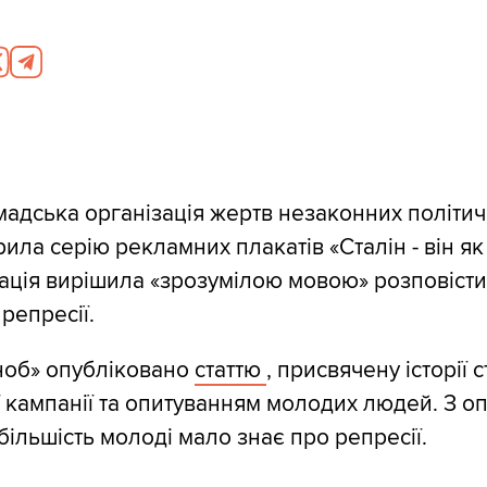
мадська організація жертв незаконних політи
ила серію рекламних плакатів «Сталін - він як .
ація вирішила «зрозумілою мовою» розповісти
 репресії.
ноб» опубліковано
статтю
, присвячену історії 
ї кампанії та опитуванням молодих людей. З о
більшість молоді мало знає про репресії.