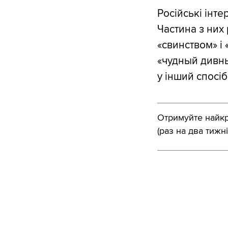
Російські інт
Частина з них
«свинством» і
«чудный дивны
у інший спосіб
Отримуйте найкра
(раз на два тижні