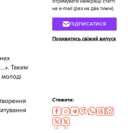
отримувати найкращі статті
на e-mail (раз на два тижні)
ПІДПИСАТИСЯ
Подивитись свіжий випуск
чних
..». Таким
 молоді
Стежити:
створення
питування
UA
EN