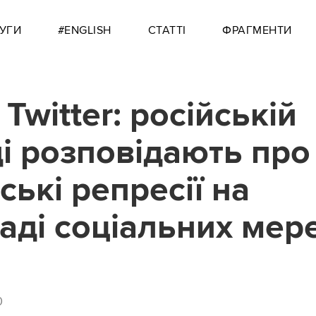
УГИ
#ENGLISH
СТАТТІ
ФРАГМЕНТИ
 Twitter: російській
і розповідають про
ські репресії на
аді соціальних мер
0