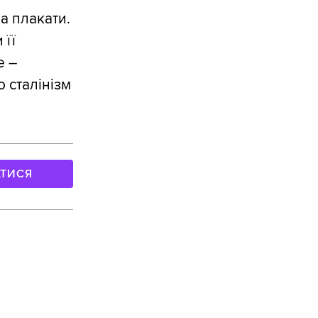
а плакати.
 її
е –
 сталінізм
АТИСЯ