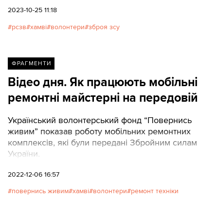
2023-10-25 11:18
рсзв
хамві
волонтери
зброя зсу
ФРАГМЕНТИ
Відео дня. Як працюють мобільні
ремонтні майстерні на передовій
Український волонтерський фонд “Повернись
живим” показав роботу мобільних ремонтних
комплексів, які були передані Збройним силам
України.
2022-12-06 16:57
повернись живим
хамві
волонтери
ремонт техніки