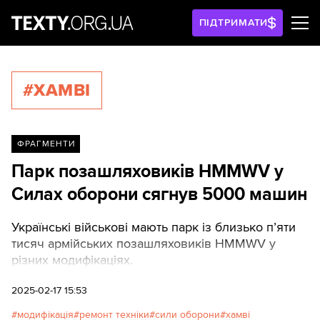
ПІДТРИМАТИ
#ХАМВІ
ФРАГМЕНТИ
Парк позашляховиків HMMWV у
Силах оборони сягнув 5000 машин
Українські військові мають парк із близько п’яти
тисяч армійських позашляховиків HMMWV у
різних модифікаціях.
2025-02-17 15:53
модифікація
ремонт техніки
сили оборони
хамві