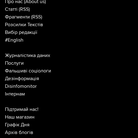
Про нас
(About us)
Статті
(RSS)
Фрагменти
(RSS)
Розсилки Текстів
Вибір редакції
#English
Журналістика даних
Послуги
Фальшиві соціологи
Дезінформація
Disinfomonitor
Інтернам
Підтримай нас!
Наш магазин
Графік Дня
Архів блогів