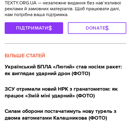
TEXTY.ORG.UA — незалежне видання без навʼязливої
реклами й замовних матеріалів. Щоб працювати далі,
нам потрібна ваша підтримка.
ПІДТРИМАТИ
DONATE
БІЛЬШЕ СТАТЕЙ
Український БПЛА «Лютий» став носієм ракет:
як виглядає ударний дрон (ФОТО)
ЗСУ отримали новий НРК з гранатометом: як
працює «Змій міні ударний» (ФОТО)
Силам оборони постачатимуть нову турель з
двома автоматами Калашникова (ФОТО)