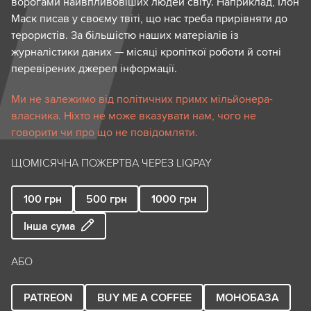
ворогами найвпливовіших людей світу. Наприклад, Ілон
Маск писав у своєму твіті, що нас треба прирівняти до
терористів. За більшістю наших матеріалів із
журналістики даних — місяці кропіткої роботи й сотні
перевірених джерел інформації.
Ми не залежимо від політичних примх мільйонера-
власника. Ніхто не може вказувати нам, чого не
говорити чи про що не повідомляти.
ЩОМІСЯЧНА ПОЖЕРТВА ЧЕРЕЗ LIQPAY
100
грн
500
грн
1000
грн
Інша сума
АБО
PATREON
BUY ME A COFFEE
МОНОБАЗА