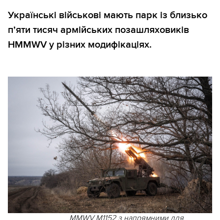
Українські військові мають парк із близько
п’яти тисяч армійських позашляховиків
HMMWV у різних модифікаціях.
MMWV M1152 з напрямними для