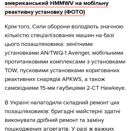
американський HMMWV на мобільну
реактивну установку (ФОТО)
Крім того, Сили оборони володіють значною
кількістю спеціалізованих машин на базі
цього позашляховика: зенітними
установками AN/TWQ-1 Avenger, мобільними
протитанковими комплексами з установками
TOW, пусковими установками коригованих
реактивних снарядів APKWS, а також
самохідними 15-мм гаубицями 2-CT Hawkeye.
В Україні налагодили складний ремонт цих
позашляховиків: бригадні майстерні здатні
виконувати дрібний ремонт та заміну
пошкоджених агрегатів. У разі ж важких