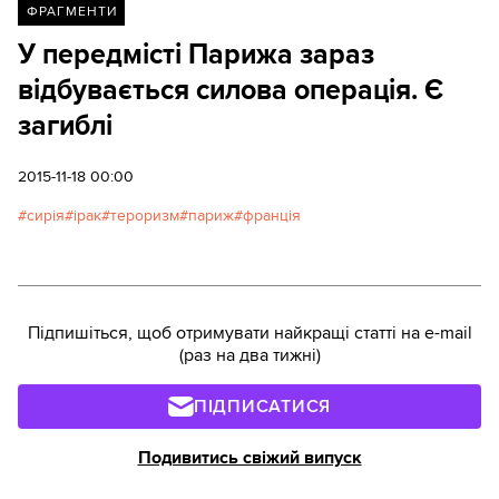
ФРАГМЕНТИ
У передмісті Парижа зараз
відбувається силова операція. Є
загиблі
2015-11-18 00:00
сирія
ірак
тероризм
париж
франція
Підпишіться, щоб отримувати найкращі статті на e-mail
(раз на два тижні)
ПІДПИСАТИСЯ
Подивитись свіжий випуск