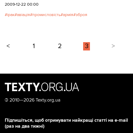
розуміння: утримання української армії у 2008-му
2009-12-22 00:00
році коштувало державі близько $1,2 мільярди, у
ірак
авіація
промисловість
армія
зброя
2009-му – менше мільярда. Тобто ми виграли
контракт, співмірний з дворічним армійським
бюджетом. Робочі місця рахувала: Аманда ЩУР
<
1
2
3
>
©
2010—2026 Texty.org.ua
Підпишіться, щоб отримувати найкращі статті на e-mail
(раз на два тижні)