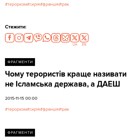
тероризм
сирія
франція
ірак
Стежити:
UA
EN
ФРАГМЕНТИ
Чому терористів краще називати
не Ісламська держава, а ДАЕШ
2015-11-15 00:00
тероризм
сирія
франція
ірак
ФРАГМЕНТИ