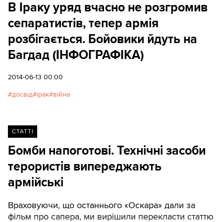
В Іраку уряд вчасно не розгромив
сепаратистів, тепер армія
розбігається. Бойовики йдуть на
Багдад (ІНФОГРАФІКА)
2014-06-13 00:00
досвід
ірак
війна
СТАТТІ
Бомби напоготові. Технічні засоби
терористів випереджають
армійські
Враховуючи, що останнього «Оскара» дали за
фільм про сапера, ми вирішили перекласти статтю