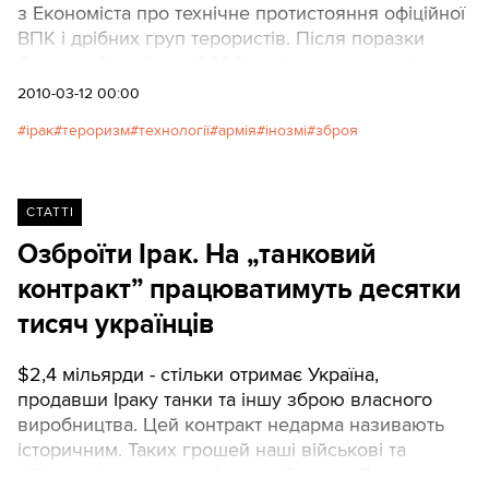
з Економіста про технічне протистояння офіційної
ВПК і дрібних груп терористів. Після поразки
Саддама Хусейна в 2003 році американські сили,
які увійшли до міст Іраку, зіткнулися з смарт-
2010-03-12 00:00
бомбами, які підривалися за допомогою пульта
ірак
тероризм
технології
армія
інозмі
зброя
дистанційного керування для відкриття дверей
гаража. Не довго думаючи, агенти ЦРУ почали
їздити Іраком з дистанційкою і підривати
кустарних виробників бомб, які опинялися
СТАТТІ
поблизу.
Озброїти Ірак. На „танковий
контракт” працюватимуть десятки
тисяч українців
$2,4 мільярди - стільки отримає Україна,
продавши Іраку танки та іншу зброю власного
виробництва. Цей контракт недарма називають
історичним. Таких грошей наші військові та
військові промисловці ще не бачили. Для