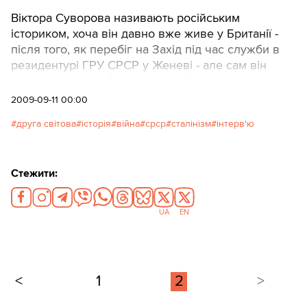
Віктора Суворова називають російським
істориком, хоча він давно вже живе у Британії -
після того, як перебіг на Захід під час служби в
резидентурі ГРУ СРСР у Женеві - aле сам він
часто називає себе українцем; його справжнє ім'я
- Володимир Різун. Він чудово розуміє українську,
2009-09-11 00:00
якою я ставлю йому запитання для інтерв’ю в
друга світова
історія
війна
срср
сталінізм
інтерв'ю
рамках серіалу Української служби Бі-Бі-Сі про
1939 рік, хоч і відповідає російською. Його дід
Василь Андрійович, каже він, - з
Стежити:
Дніпропетровщини, батько - Богдан, також
українець.
UA
EN
<
1
2
>