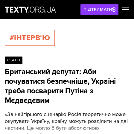
ПІДТРИМАТИ
#ІНТЕРВ'Ю
СТАТТІ
Британський депутат: Аби
почуватися безпечніше, Україні
треба посварити Путіна з
Мєдвєдєвим
«За найгіршого сценарію Росія теоретично може
окупувати Україну, країну можуть розділити на дві
частини. Це могло б бути абсолютною