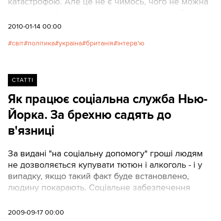
катастрофою. Але це не є чимось, чого не можна
уникнути... Фактом життя є те, що поруч – Росія,
що такі країни, як Німеччина, хотітимуть близьких
2010-01-14 00:00
стосунків із Росією. Питання в тому, який ваш
світ
політика
україна
британія
інтерв'ю
наступний хід у цій шаховій грі?» Про те на чий бік
стане Європа в разі конфлікту України і Росії, як
жити між Німечиною і Росією розповідає
британський депутат, голова Міжфракційної групи
СТАТТІ
із проблем України британського парламенту
Як працює соціальна служба Нью-
Джон Ґроґаном
Йорка. За брехню садять до
в'язниці
За видані "на соціальну допомогу" гроші людям
не дозволяється купувати тютюн і алкоголь - і у
випадку, якщо такий факт буде встановлено,
людину покарають. Соціальне забезпечення
складається з медичної допомоги, грошової
допомоги і талонів на харчування. Людей
2009-09-17 00:00