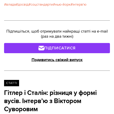
перевіряють по кількох базах даних: кредитна
влада
досвід
соцстандарти
нью-йорк
інтерв'ю
історія, сплачені рахунки, цінні папери, власність,
кримінальні злочини, база прокуратури...
Підготували: Павло СОЛОДЬКО, Юрій ПАЛІЙЧУК,
Сергій ЛУК'ЯНЧУК
Підпишіться, щоб отримувати найкращі статті на e-mail
(раз на два тижні)
ПІДПИСАТИСЯ
Подивитись свіжий випуск
СТАТТІ
Гітлер і Сталін: різниця у формі
вусів. Інтерв’ю з Віктором
Суворовим