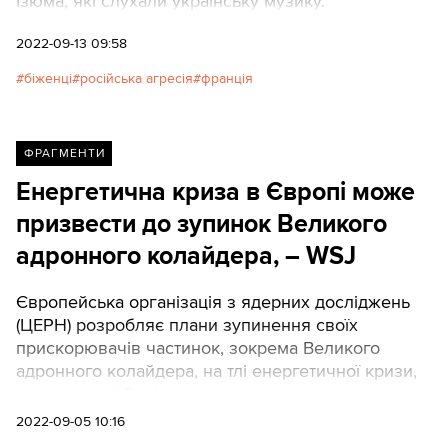
Ізюма, які слухали українську музику.
2022-09-13 09:58
біженці
російська агресія
франція
ФРАГМЕНТИ
Енергетична криза в Європі може
призвести до зупинок Великого
адронного колайдера, – WSJ
Європейська організація з ядерних досліджень
(ЦЕРН) розробляє плани зупинення своїх
прискорювачів частинок, зокрема Великого
адронного колайдера, на тлі енергетичної кризи,
спричиненої Росією.
2022-09-05 10:16