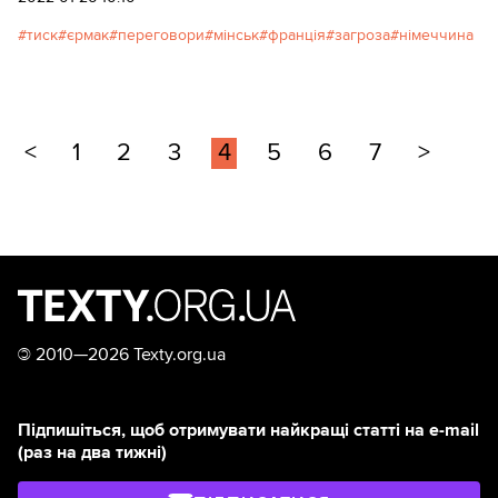
скоріше за все є фейком.
тиск
єрмак
переговори
мінськ
франція
загроза
німеччина
<
1
2
3
4
5
6
7
>
©
2010—2026 Texty.org.ua
Підпишіться, щоб отримувати найкращі статті на e-mail
(раз на два тижні)