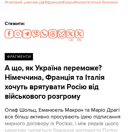
газовий шантаж рф
франція
церн
енергетична безпека
Стежити:
UA
EN
ФРАГМЕНТИ
А що, як Україна переможе?
Німеччина, Франція та Італія
хочуть врятувати Росію від
військового розгрому
Олаф Шольц, Еманюель Макрон та Маріо Драгі
все більш активно просувають ідею підписання
мирного договору із Росією, і між рядків цього
наративу читається бажання допомогти Путіну