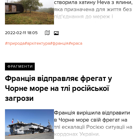
створила хатину Heva з ялини,
яка призначена для життя без
під'єднання до мереж і
тимчасово розміщена в
Юстаритсі, у традиційно
2022-02-11 18:05
баскському районі Франції.
природа
архітектура
франція
краса
ФРАГМЕНТИ
Франція відправляє фрегат у
Чорне море на тлі російської
загрози
Франція вирішила відправити
в Чорне море свій фрегат на
тлі ескалації Росією ситуації на
кордонах України.