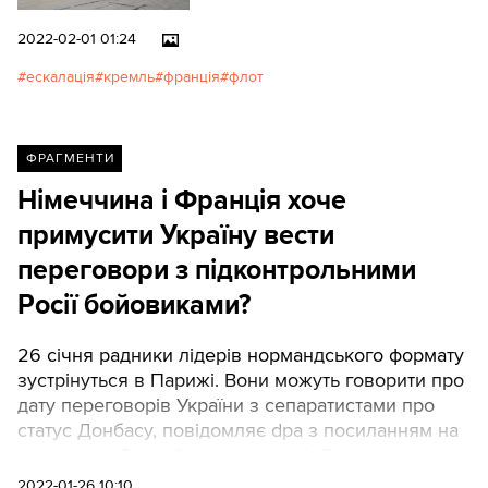
2022-02-01 01:24
ескалація
кремль
франція
флот
ФРАГМЕНТИ
Німеччина і Франція хоче
примусити Україну вести
переговори з підконтрольними
Росії бойовиками?
26 січня радники лідерів нормандського формату
зустрінуться в Парижі. Вони можуть говорити про
дату переговорів України з сепаратистами про
статус Донбасу, повідомляє dpa з посиланням на
джерела в Єлисейському палаці. Оновлено:
новина про перемовини із сепаратистами від DPA
2022-01-26 10:10