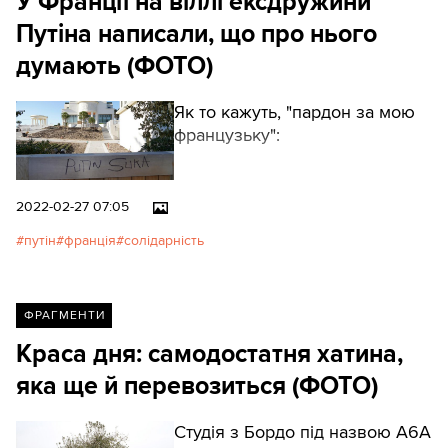
У Франції на віллі ексдружини
Путіна написали, що про нього
думають (ФОТО)
Як то кажуть, "пардон за мою
французьку":
2022-02-27 07:05
путін
франція
солідарність
ФРАГМЕНТИ
Краса дня: самодостатня хатина,
яка ще й перевозиться (ФОТО)
Студія з Бордо під назвою A6A