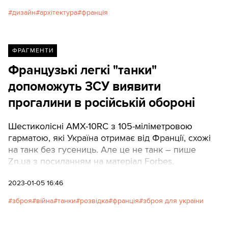
дизайн
архітектура
франція
ФРАГМЕНТИ
Французькі легкі "танки"
допоможуть ЗСУ виявити
прогалини в російській обороні
Шестиколісні AMX-10RC з 105-міліметровою
гарматою, які Україна отримає від Франції, схожі
на танк без гусениць. Але це не танк – пише
Zn.ua з посиланням на матеріал Forbes.
2023-01-05 16:46
зброя
війна
танки
розвідка
франція
зброя для україни