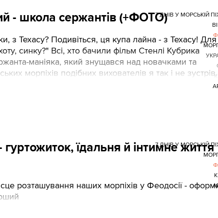
тий - школа сержантів (+ФОТО)
7 ДНІВ У МОРСЬКІЙ ПІ
В
Ф
, з Техасу? Подивіться, ця купа лайна - з Техасу! Для
МОР
ту, синку?" Всі, хто бачили фільм Стенлі Кубрика
УКР
ржанта-маніяка, який знущався над новачками та
ьких морпіхів подібних вихователів я так і не зустрів.
К
А
 - гуртожиток, їдальня й інтимне життя
7 ДНІВ У МОРСЬКІЙ ПІ
МОР
Ф
К
це розташування наших морпіхів у Феодосії - оформ
А
ерший