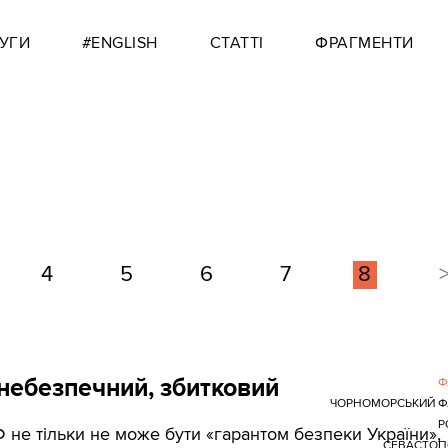
УГИ
#ENGLISH
СТАТТІ
ФРАГМЕНТИ
4
5
6
7
8
 небезпечний, збитковий
Ф
ЧОРНОМОРСЬКИЙ Ф
Р
Ф не тільки не може бути «гарантом безпеки України»,
СЕВАСТОП