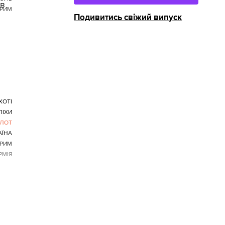
ів
РИМ
Подивитись свіжий випуск
ХОТІ
ПІХИ
ЛОТ
АЇНА
РИМ
РМІЯ