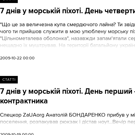
7 днів у морській піхоті. День четвер
"Що це за величезна купа смердючого лайна? Ти звідки
чого ти прийшов служити в мою улюблену морську піхо
"Цільнометалева оболонка", назавжди запам'ятали се
нещадно їх муштрував. На території батальйону українс
2009-10-22 00:00
СТАТТІ
7 днів у морській піхоті. День перший
контрактника
Cпецкор ZaUAorg Анатолій БОНДАРЕНКО прибув у міс
поселення, розпакував рюкзак і дістав ноут...Вечір п
2009-10-19 00:00