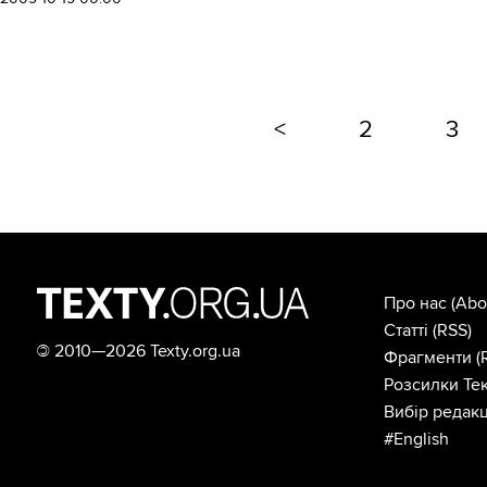
<
2
3
Про нас
(Abo
Статті
(RSS)
©
2010—2026 Texty.org.ua
Фрагменти
(
Розсилки Тек
Вибір редакц
#English