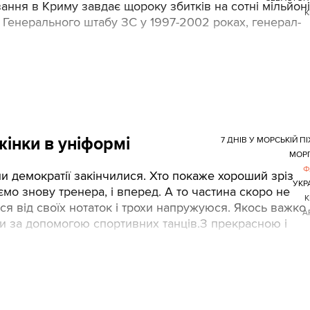
вання в Криму завдає щороку збитків на сотні мільйон
К
 Генерального штабу ЗС у 1997-2002 роках, генерал-
 жінки в уніформі
7 ДНІВ У МОРСЬКІЙ ПІ
МОР
Ф
ни демократії закінчилися. Хто покаже хороший зріз
УКР
аємо знову тренера, і вперед. А то частина скоро не
К
ся від своїх нотаток і трохи напружуюся. Якось важко
А
язи за допомогою спортивних танців.З прекрасною і