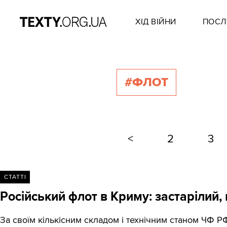
ХІД ВІЙНИ
ПОСЛ
#ФЛОТ
<
2
3
СТАТТІ
Російський флот в Криму: застарілий,
За своїм кількісним складом і технічним станом ЧФ Р