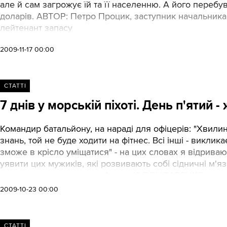
але й сам загрожує їй та її населенню. А його перебу
доларів. АВТОР: Петро Процик, заступник начальника
лейтенант запасу
2009-11-17 00:00
СТАТТІ
7 днів у морській піхоті. День п'ятий -
Командир батальйону, на нараді для офіцерів: "Хвили
знань, той не буде ходити на фітнес. Всі інші - виклик
зможе в крісло уміщатися" - на цих словах я відриваю
уявити цих мужиків, які розвивають собі сідничні м'
сильною статтю служив: Анатолій БОНДАРЕНКО
2009-10-23 00:00
СТАТТІ