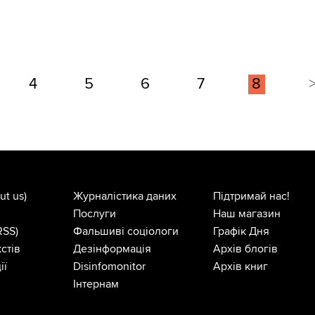
4
5
6
7
8
ut us)
Журналістика даних
Підтримай нас!
Послуги
Наш магазин
RSS)
Фальшиві соціологи
Графік Дня
стів
Дезінформація
Архів блогів
ії
Disinfomonitor
Архів книг
Інтернам