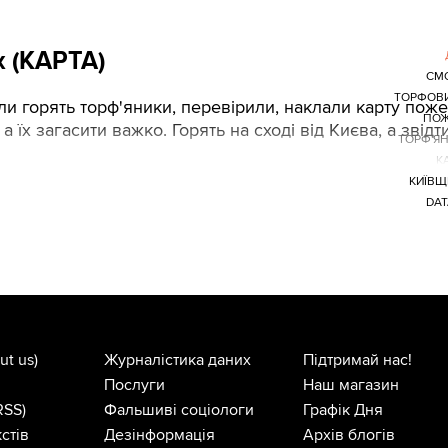
 (КАРТА)
СМ
ТОРФОВ
оли горять торф'яники, перевірили, наклали карту пож
ПОЖ
 їх загасити важко. Горять на сході від Києва, а звідт
ТОРФ'Я
К
КИЇВЩ
DAT
ut us)
Журналістика даних
Підтримай нас!
Послуги
Наш магазин
RSS)
Фальшиві соціологи
Графік Дня
стів
Дезінформація
Архів блогів