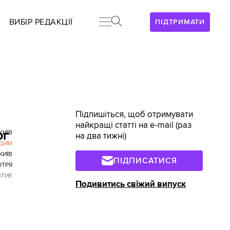
ВИБІР РЕДАКЦІЇ
ПІДТРИМАТИ
Підпишіться, щоб отримувати
найкращі статті на e-mail (раз
ог
КИЇВ
на два тижні)
ДИМ
КИЇВ
ПІДПИСАТИСЯ
ІТРЯ
ТИК
Подивитись свіжий випуск