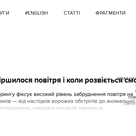
УГИ
#ENGLISH
СТАТТІ
ФРАГМЕНТИ
гіршилося повітря і коли розвіється см
АТАКА НА 
орингу фіксує високий рівень забруднення повітря на
ПОВ
иків — від наслідків ворожих обстрілів до аномальної
СИНОП
аспокоюють: невдовзі ситуація зміниться.