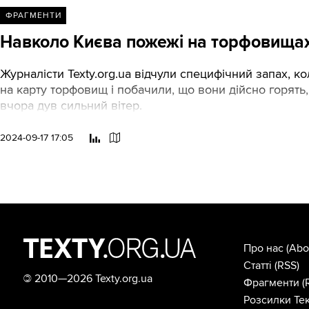
ФРАГМЕНТИ
Навколо Києва пожежі на торфовищах
Журналісти Texty.org.ua відчули специфічний запах, к
на карту торфовищ і побачили, що вони дійсно горять, а
вчора дув сильний вітер.
2024-09-17 17:05
Про нас
(Abo
Статті
(RSS)
©
2010—2026 Texty.org.ua
Фрагменти
(
Розсилки Тек