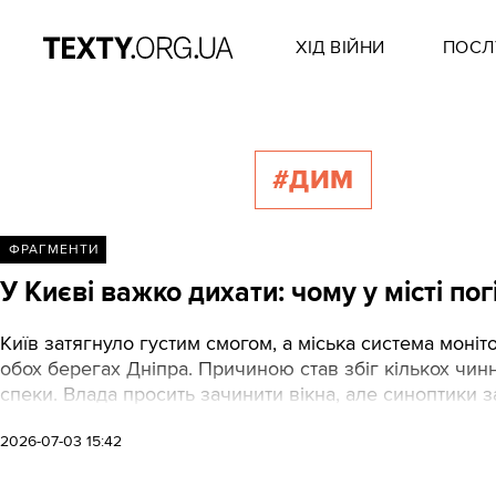
ХІД ВІЙНИ
ПОСЛ
#ДИМ
ФРАГМЕНТИ
У Києві важко дихати: чому у місті по
Київ затягнуло густим смогом, а міська система моніт
обох берегах Дніпра. Причиною став збіг кількох чинн
спеки. Влада просить зачинити вікна, але синоптики з
2026-07-03 15:42