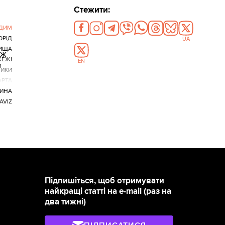
Стежити:
ДИМ
ОРІД
UA
ИЩА
еж
ЕЖІ
EN
и
НИКИ
АРТА
ИНА
AVIZ
Підпишіться, щоб отримувати
найкращі статті на e-mail (раз на
два тижні)