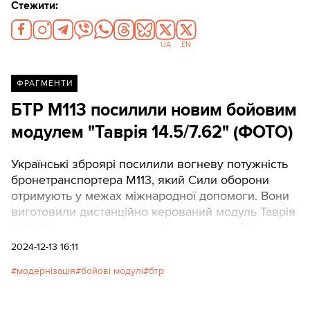
Стежити:
UA
EN
ФРАГМЕНТИ
БТР М113 посилили новим бойовим
модулем "Таврія 14.5/7.62" (ФОТО)
Українські зброярі посилили вогневу потужність
бронетранспортера М113, який Сили оборони
отримують у межах міжнародної допомоги. Вони
виготовили дистанційно керований модуль Таврія
14.5/7.62 та встановили на броню цього БТР.
2024-12-13 16:11
модернізація
бойові модулі
бтр