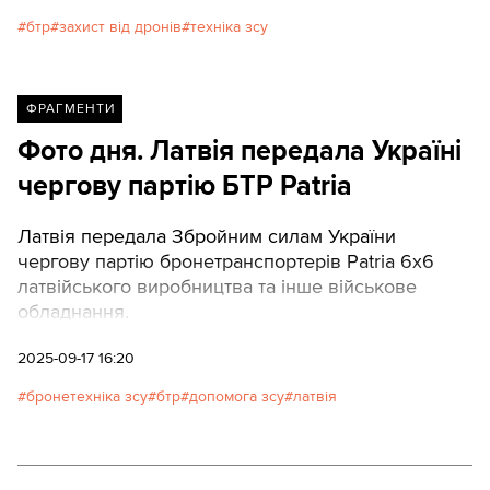
бтр
захист від дронів
техніка зсу
ФРАГМЕНТИ
Фото дня. Латвія передала Україні
чергову партію БТР Patria
Латвія передала Збройним силам України
чергову партію бронетранспортерів Patria 6x6
латвійського виробництва та інше військове
обладнання.
2025-09-17 16:20
бронетехніка зсу
бтр
допомога зсу
латвія