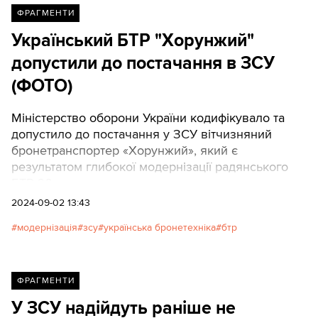
ФРАГМЕНТИ
Український БТР "Хорунжий"
допустили до постачання в ЗСУ
(ФОТО)
Міністерство оборони України кодифікувало та
допустило до постачання у ЗСУ вітчизняний
бронетранспортер «Хорунжий», який є
результатом глибокої модернізації радянського
БТР-60.
2024-09-02 13:43
модернізація
зсу
українська бронетехніка
бтр
ФРАГМЕНТИ
У ЗСУ надійдуть раніше не