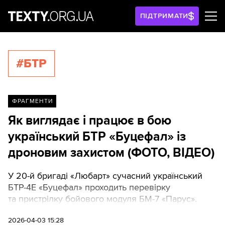
ПІДТРИМАТИ
#БТР
ФРАГМЕНТИ
Як виглядає і працює в бою
український БТР «Буцефал» із
дроновим захистом (ФОТО, ВІДЕО)
У 20-й бригаді «Любарт» сучасний український
БТР-4Е «Буцефал» проходить перевірку
та пристрілку бойового модуля БМ-7 «Парус».
2026-04-03 15:28