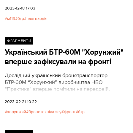
2023-12-18 17:03
м113
бтр
нацгвардія
ФРАГМЕНТИ
Український БТР-60М "Хорунжий"
вперше зафіксували на фронті
Дослідний український бронетранспортер
БТР-60М “Хорунжий” виробництва НВО
“Практика” вперше помітили на передовій.
2023-02-21 10:22
хорунжий
бронетехніка зсу
фронт
бтр