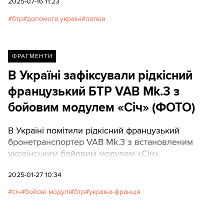
2025-07-16 11:23
бтр
допомога україні
латвія
ФРАГМЕНТИ
В Україні зафіксували рідкісний
французький БТР VAB Mk.3 з
бойовим модулем «Січ» (ФОТО)
В Україні помітили рідкісний французький
бронетранспортер VAB Mk.3 з встановленим
українським бойовим модулем «Січ».
2025-01-27 10:34
січ
бойові модулі
бтр
україна-франція