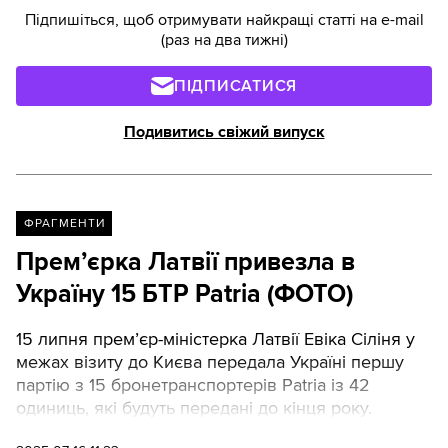
Підпишіться, щоб отримувати найкращі статті на e-mail
(раз на два тижні)
ПІДПИСАТИСЯ
Подивитись свіжий випуск
ФРАГМЕНТИ
Премʼєрка Латвії привезла в
Україну 15 БТР Patria (ФОТО)
15 липня премʼєр-міністерка Латвії Евіка Сіліня у
межах візиту до Києва передала Україні першу
партію з 15 бронетранспортерів Patria із 42
одиниць, які будуть передані до кінця року.