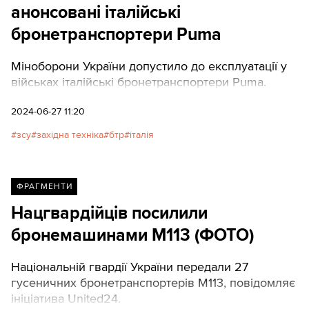
анонсовані італійські
бронетранспортери Puma
Міноборони України допустило до експлуатації у
військах італійські бронетранспортери Puma.
2024-06-27 11:20
зсу
західна техніка
бтр
італія
ФРАГМЕНТИ
Нацгвардійців посилили
бронемашинами M113 (ФОТО)
Національній гвардії України передали 27
гусеничних бронетранспортерів M113, повідомляє
ініціатива United24.