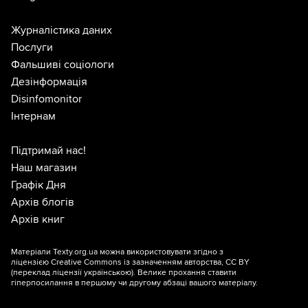
Журналістика даних
Послуги
Фальшиві соціологи
Дезінформація
Disinfomonitor
Інтернам
Підтримай нас!
Наш магазин
Графік Дня
Архів блогів
Архів книг
Матеріали Texty.org.ua можна використовувати згідно з
ліцензією
Creative Commons із зазначенням авторства, CC BY
(переклад ліцензії
українською
). Велике прохання ставити
гіперпосилання в першому чи другому абзаці вашого матеріалу.