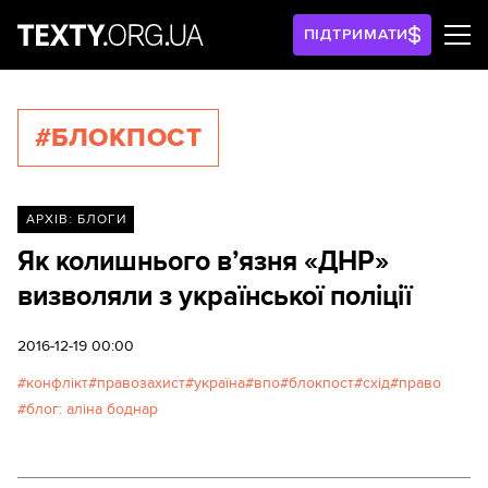
ПІДТРИМАТИ
#БЛОКПОСТ
АРХІВ: БЛОГИ
Як колишнього в’язня «ДНР»
визволяли з української поліції
2016-12-19 00:00
конфлікт
правозахист
україна
впо
блокпост
схід
право
блог: аліна боднар