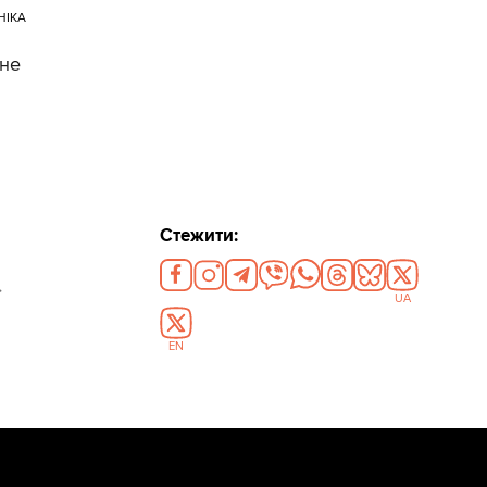
НІКА
 не
Стежити:
>
UA
EN