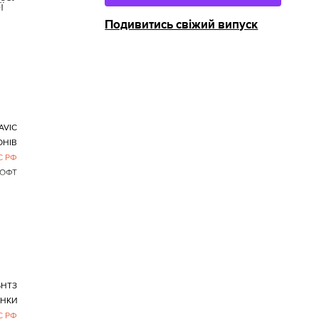
ї
Подивитись свіжий випуск
AVIC
ОНІВ
С РФ
ОФТ
БНТЗ
АНКИ
С РФ