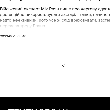
Військовий експерт Мік Раян пише про чергову адапта
дистанційно використовувати застарілі танки, начине
надто ефективний, його усе ж слід враховувати, застер
переклад треду Раяна.
2023-06-19 13:40
<