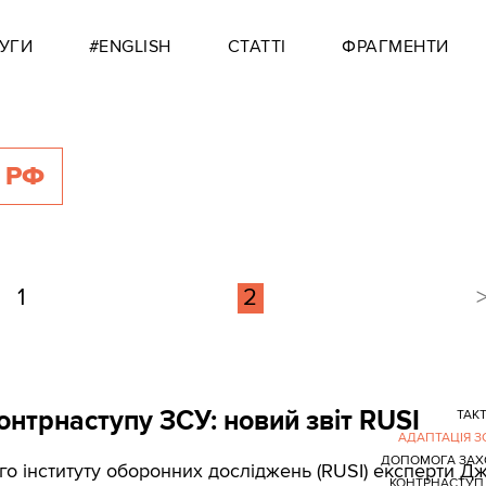
УГИ
#ENGLISH
СТАТТІ
ФРАГМЕНТИ
 РФ
1
2
контрнаступу ЗСУ: новий звіт RUSI
ТАК
АДАПТАЦІЯ З
ДОПОМОГА ЗАХ
ого інституту оборонних досліджень (RUSI) експерти Д
КОНТРНАСТУП