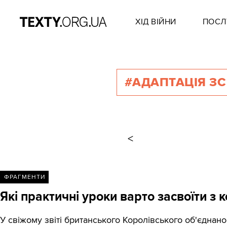
ХІД ВІЙНИ
ПОСЛ
#АДАПТАЦІЯ ЗС
<
ФРАГМЕНТИ
Які практичні уроки варто засвоїти з 
У свіжому звіті британського Королівського об'єднан