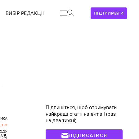
ВИБІР РЕДАКЦІЇ
ПІДТРИМАТИ
>
Підпишіться, щоб отримувати
найкращі статті на e-mail (раз
ТИКА
на два тижні)
С РФ
ОДУ
жек
ПІДПИСАТИСЯ
 ЗСУ