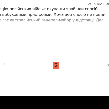
ЗАСТАРІЛА ТЕХ
цію російських військ: окупанти знайшли спосіб
ні вибуховими пристроями. Хоча цей спосіб не новий і
ігає австралійський генерал-майор у відставці. Далі
1
2