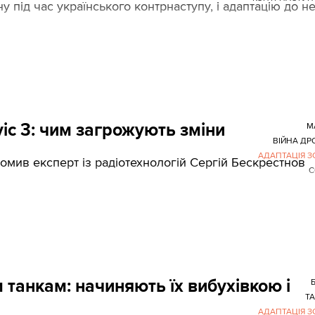
у під час українського контрнаступу, і адаптацію до не
ic 3: чим загрожують зміни
M
ВІЙНА ДР
АДАПТАЦІЯ З
ідомив експерт із радіотехнологій Сергій Бескрестнов
С
 танкам: начиняють їх вибухівкою і
Т
АДАПТАЦІЯ З