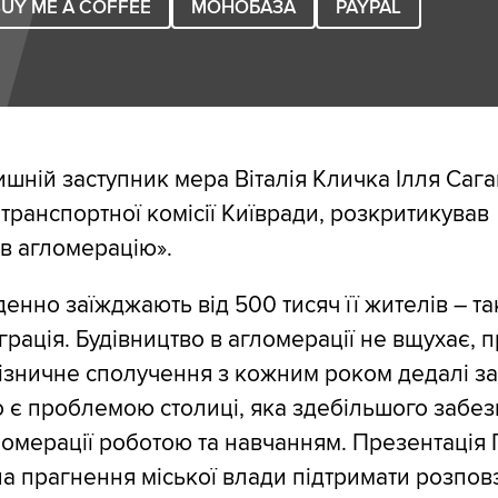
UY ME A COFFEE
МОНОБАЗА
PAYPAL
шній заступник мера Віталія Кличка Ілля Сага
 транспортної комісії Київради, розкритикував
в агломерацію».
енно заїжджають від 500 тисяч її жителів – та
рація. Будівництво в агломерації не вщухає, п
ізничне сполучення з кожним роком дедалі з
 є проблемою столиці, яка здебільшого забе
омерації роботою та навчанням. Презентація 
а прагнення міської влади підтримати розпов