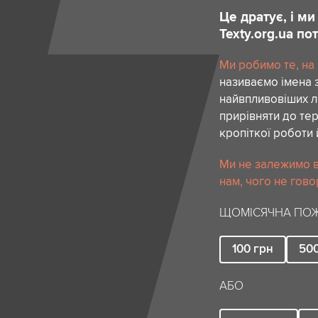
Це дратує, і м
Texty.org.ua п
Ми робимо те, на
називаємо імена 
найвпливовіших лю
прирівняти до тер
кропіткої роботи 
Ми не залежимо в
нам, чого не гово
ЩОМІСЯЧНА ПОЖ
100
грн
50
АБО