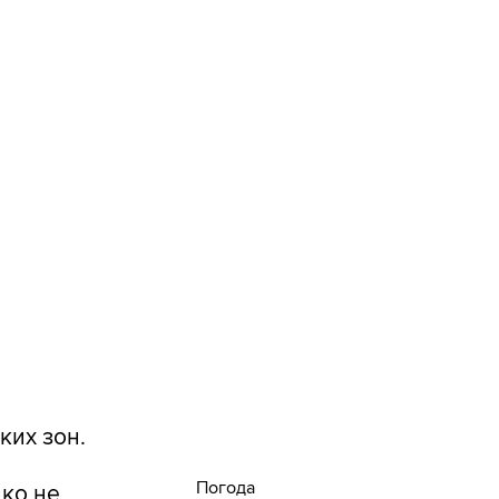
ких зон.
Погода
нко не