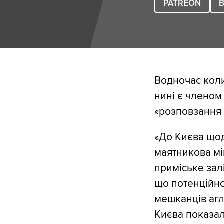
PATREON
B
Водночас коли
нині є членом
«розповзання 
«До Києва щод
маятникова міг
приміське зал
що потенційно
мешканців агл
Києва показал