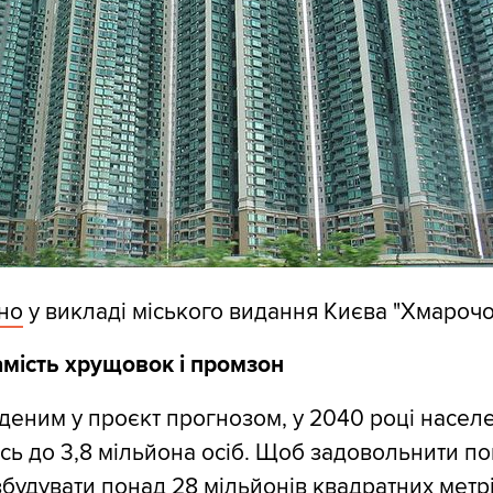
но
у викладі міського видання Києва "Хмарочо
амість хрущовок і промзон
аденим у проєкт прогнозом, у 2040 році насел
сь до 3,8 мільйона осіб. Щоб задовольнити по
будувати понад 28 мільйонів квадратних метр