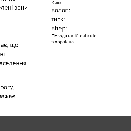
Київ
елені зони
волог.:
тиск:
вітер:
Погода на 10 днів від
sinoptik.ua
ає, що
ні
населення
рогу,
вважає