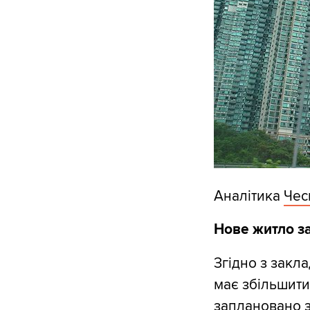
Аналітика
Чес
Нове житло з
Згідно з закл
має збільшити
заплановано з