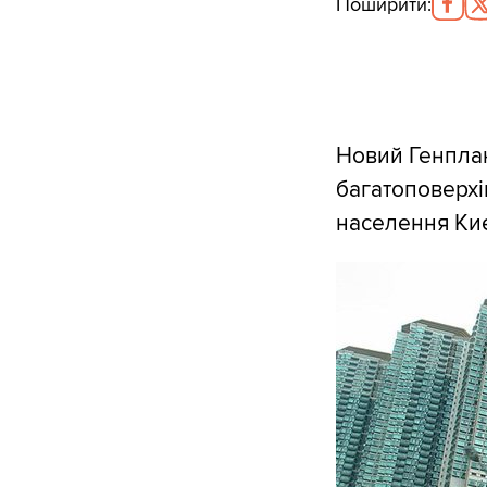
Поширити
:
Новий Генплан
багатоповерхі
населення Киє