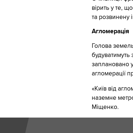
вірить у те, щ
та розвинену 
Агломерація
Голова земель
будуватимуть 
заплановано у
агломерації пр
«Київ від агл
наземне метро
Міщенко.