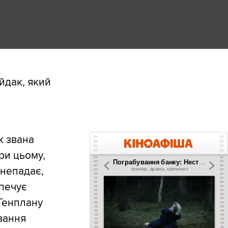
йдак, який
к звана
ри цьому,
анепадає,
зпечує
Генплану
зання