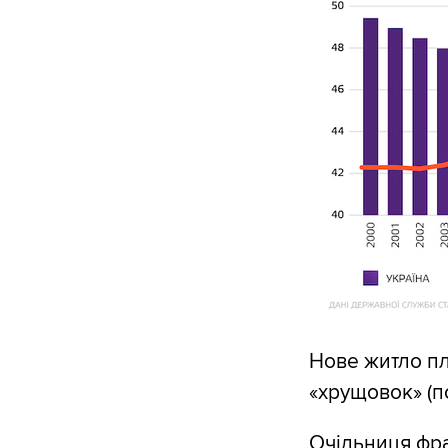
Нове житло пл
«хрущовок» (по
Очільниця фра