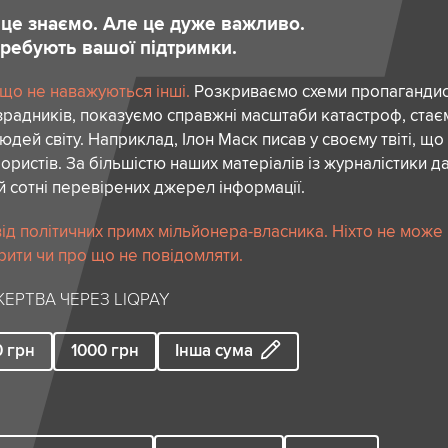
и це знаємо. Але це дуже важливо.
отребують вашої підтримки.
 що не наважуються інші.
Розкриваємо схеми пропагандист
зрадників, показуємо справжні масштаби катастроф, ста
дей світу. Наприклад, Ілон Маск писав у своєму твіті, що
ористів. За більшістю наших матеріалів із журналістики да
й сотні перевірених джерел інформації.
ід політичних примх мільйонера-власника. Ніхто не може
рити чи про що не повідомляти.
ЕРТВА ЧЕРЕЗ LIQPAY
0
грн
1000
грн
Інша сума