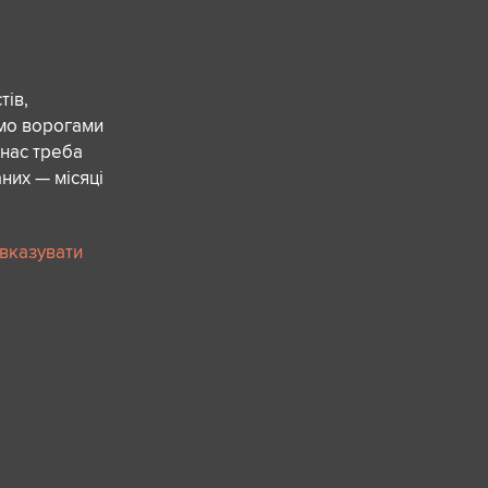
ів,
ємо ворогами
 нас треба
них — місяці
 вказувати