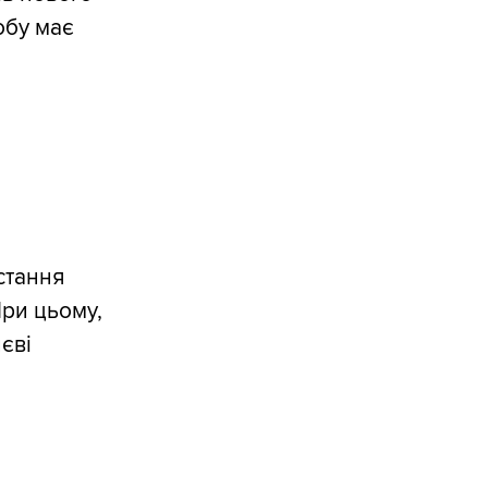
обу має
стання
ри цьому,
єві