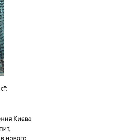
с":
ення Києва
пит,
ів нового