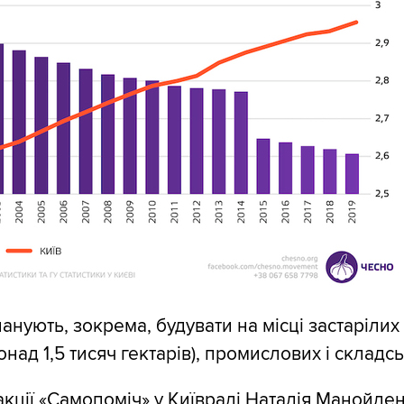
анують, зокрема, будувати на місці застарілих
над 1,5 тисяч гектарів), промислових і складсь
кції «Самопоміч» у Київраді Наталія Манойле