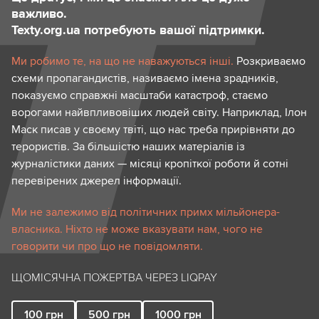
важливо.
Texty.org.ua потребують вашої підтримки.
Ми робимо те, на що не наважуються інші.
Розкриваємо
схеми пропагандистів, називаємо імена зрадників,
показуємо справжні масштаби катастроф, стаємо
ворогами найвпливовіших людей світу. Наприклад, Ілон
Маск писав у своєму твіті, що нас треба прирівняти до
терористів. За більшістю наших матеріалів із
журналістики даних — місяці кропіткої роботи й сотні
перевірених джерел інформації.
Ми не залежимо від політичних примх мільйонера-
власника. Ніхто не може вказувати нам, чого не
говорити чи про що не повідомляти.
ЩОМІСЯЧНА ПОЖЕРТВА ЧЕРЕЗ LIQPAY
100
грн
500
грн
1000
грн