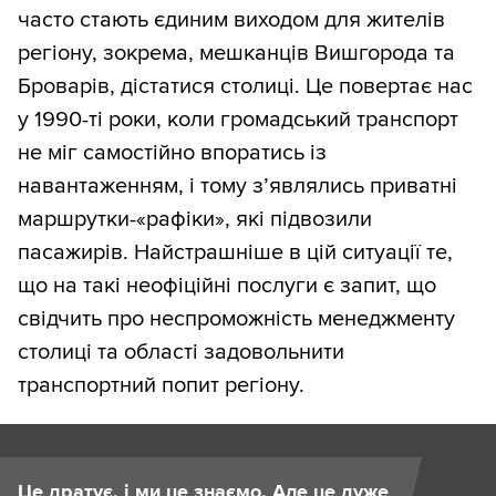
часто стають єдиним виходом для жителів
регіону, зокрема, мешканців Вишгорода та
Броварів, дістатися столиці. Це повертає нас
у 1990-ті роки, коли громадський транспорт
не міг самостійно впоратись із
навантаженням, і тому з’являлись приватні
маршрутки-«рафіки», які підвозили
пасажирів. Найстрашніше в цій ситуації те,
що на такі неофіційні послуги є запит, що
свідчить про неспроможність менеджменту
столиці та області задовольнити
транспортний попит регіону.
Це дратує, і ми це знаємо. Але це дуже