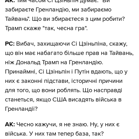
АК:
Тим часом Сі Цзіньпін думає: "Ви
забираєте Гренландію, ми забираємо
Тайвань". Що ви збираєтеся з цим робити?
Трамп скаже "так, чесна гра".
РС:
Вибач, захищаючи Сі Цзіньпіна, скажу,
що він має набагато більше прав на Тайвань,
ніж Дональд Трамп на Гренландію.
Принаймні, Сі Цзіньпін і Путін вдають, що у
них є законні підстави, історичні причини
для того, що вони роблять. Що насправді
станеться, якщо США висадять війська в
Гренландії?
АК:
Чесно кажучи, я не знаю. Ну, у них є
війська. У них там тепер база, так?