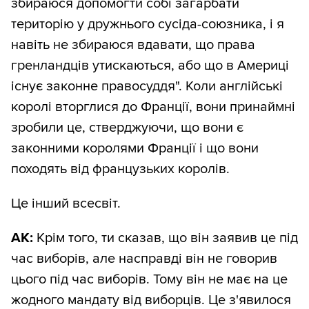
збираюся допомогти собі загарбати
територію у дружнього сусіда-союзника, і я
навіть не збираюся вдавати, що права
гренландців утискаються, або що в Америці
існує законне правосуддя". Коли англійські
королі вторглися до Франції, вони принаймні
зробили це, стверджуючи, що вони є
законними королями Франції і що вони
походять від французьких королів.
Це інший всесвіт.
АК:
Крім того, ти сказав, що він заявив це під
час виборів, але насправді він не говорив
цього під час виборів. Тому він не має на це
жодного мандату від виборців. Це з'явилося