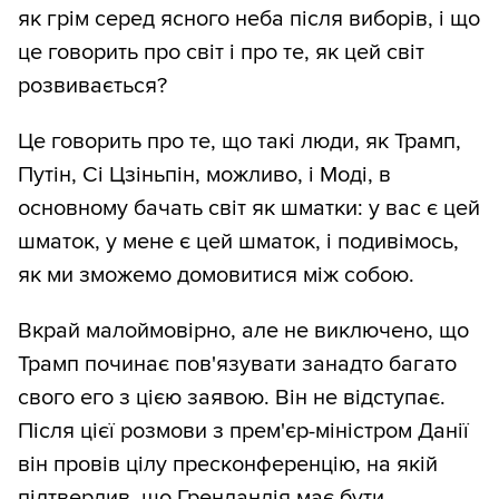
як грім серед ясного неба після виборів, і що
це говорить про світ і про те, як цей світ
розвивається?
Це говорить про те, що такі люди, як Трамп,
Путін, Сі Цзіньпін, можливо, і Моді, в
основному бачать світ як шматки: у вас є цей
шматок, у мене є цей шматок, і подивімось,
як ми зможемо домовитися між собою.
Вкрай малоймовірно, але не виключено, що
Трамп починає пов'язувати занадто багато
свого его з цією заявою. Він не відступає.
Після цієї розмови з прем'єр-міністром Данії
він провів цілу пресконференцію, на якій
підтвердив, що Гренландія має бути