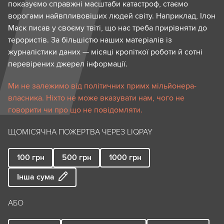
показуємо справжні масштаби катастроф, стаємо
ворогами найвпливовіших людей світу. Наприклад, Ілон
Маск писав у своєму твіті, що нас треба прирівняти до
терористів. За більшістю наших матеріалів із
журналістики даних — місяці кропіткої роботи й сотні
перевірених джерел інформації.
Ми не залежимо від політичних примх мільйонера-
власника. Ніхто не може вказувати нам, чого не
говорити чи про що не повідомляти.
ЩОМІСЯЧНА ПОЖЕРТВА ЧЕРЕЗ LIQPAY
100
грн
500
грн
1000
грн
Інша сума
АБО