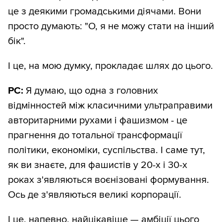
це з деякими громадськими діячами. Вони
просто думають: "О, я не можу стати на інший
бік".
І це, на мою думку, прокладає шлях до цього.
РС:
Я думаю, що одна з головних
відмінностей між класичними ультраправими
авторитарними рухами і фашизмом - це
прагнення до тотальної трансформації
політики, економіки, суспільства. І саме тут,
як ви знаєте, для фашистів у 20-х і 30-х
роках з'являються воєнізовані формування.
Ось де з'являються великі корпорації.
І це, напевно, найцікавіше — амбіції цього