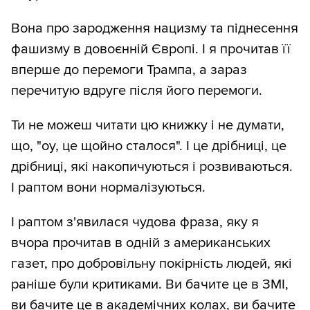
Вона про зародження нацизму та піднесення
фашизму в довоєнній Європі. І я прочитав її
вперше до перемоги Трампа, а зараз
перечитую вдруге після його перемоги.
Ти не можеш читати цю книжку і не думати,
що, "оу, це щойно сталося". І це дрібниці, це
дрібниці, які накопичуються і розвиваються.
І раптом вони нормалізуються.
І раптом з'явилася чудова фраза, яку я
вчора прочитав в одній з американських
газет, про добровільну покірність людей, які
раніше були критиками. Ви бачите це в ЗМІ,
ви бачите це в академічних колах, ви бачите