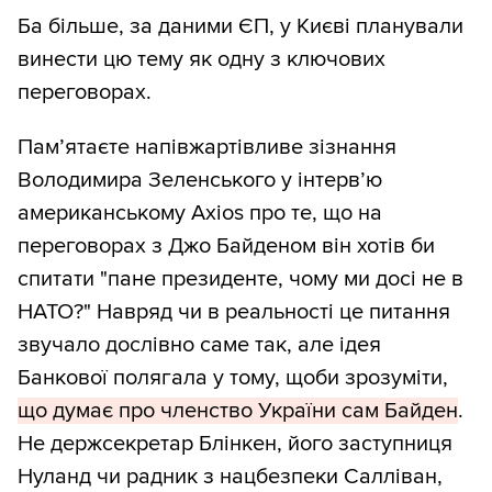
Ба більше, за даними ЄП, у Києві планували
винести цю тему як одну з ключових
переговорах.
Пам’ятаєте напівжартівливе зізнання
Володимира Зеленського у інтерв’ю
американському Axios про те, що на
переговорах з Джо Байденом він хотів би
спитати "пане президенте, чому ми досі не в
НАТО?" Навряд чи в реальності це питання
звучало дослівно саме так, але ідея
Банкової полягала у тому, щоби зрозуміти,
що думає про членство України сам Байден
.
Не держсекретар Блінкен, його заступниця
Нуланд чи радник з нацбезпеки Салліван,