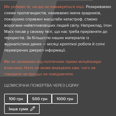
Ми робимо те, на що не наважуються інші.
Розкриваємо
схеми пропагандистів, називаємо імена зрадників,
показуємо справжні масштаби катастроф, стаємо
ворогами найвпливовіших людей світу. Наприклад, Ілон
Маск писав у своєму твіті, що нас треба прирівняти до
терористів. За більшістю наших матеріалів із
журналістики даних — місяці кропіткої роботи й сотні
перевірених джерел інформації.
Ми не залежимо від політичних примх мільйонера-
власника. Ніхто не може вказувати нам, чого не
говорити чи про що не повідомляти.
ЩОМІСЯЧНА ПОЖЕРТВА ЧЕРЕЗ LIQPAY
100
грн
500
грн
1000
грн
Інша сума