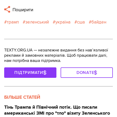
Поширити
трамп
зеленський
україна
сша
байден
TEXTY.ORG.UA — незалежне видання без навʼязливої
реклами й замовних матеріалів. Щоб працювати далі,
нам потрібна ваша підтримка.
ПІДТРИМАТИ
DONATE
БІЛЬШЕ СТАТЕЙ
Тінь Трампа й Північний потік. Що писали
американські ЗМІ про "тло" візиту Зеленського