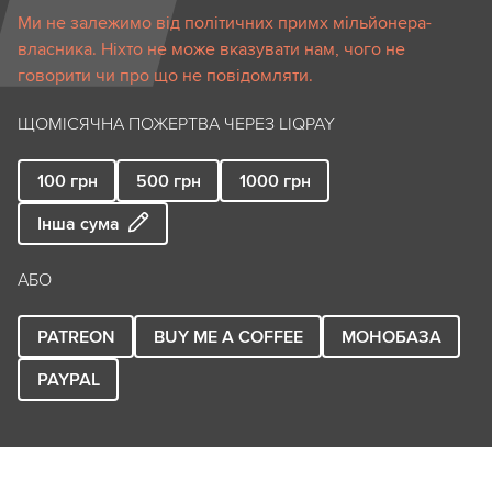
Ми не залежимо від політичних примх мільйонера-
власника. Ніхто не може вказувати нам, чого не
говорити чи про що не повідомляти.
ЩОМІСЯЧНА ПОЖЕРТВА ЧЕРЕЗ LIQPAY
100
грн
500
грн
1000
грн
Інша сума
АБО
PATREON
BUY ME A COFFEE
МОНОБАЗА
PAYPAL