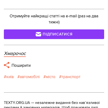
Отримуйте найкращі статті на e-mail (раз на два
тижні)
ПІДПИСАТИСЯ
Хмарочос
Поширити
київ
автомобілі
місто
транспорт
TEXTY.ORG.UA — незалежне видання без навʼязливої
реклами й замовних матеріалів. Щоб працювати далі,