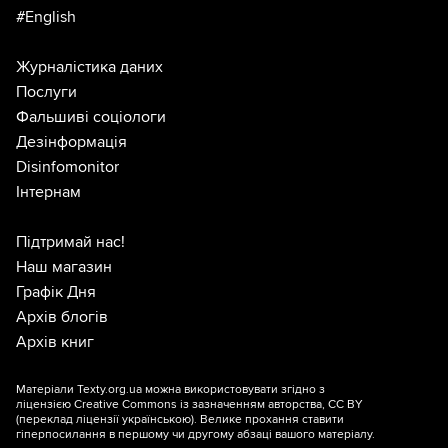
#English
Журналістика даних
Послуги
Фальшиві соціологи
Дезінформація
Disinfomonitor
Інтернам
Підтримай нас!
Наш магазин
Графік Дня
Архів блогів
Архів книг
Матеріали Texty.org.ua можна використовувати згідно з
ліцензією
Creative Commons із зазначенням авторства, CC BY
(переклад ліцензії
українською
). Велике прохання ставити
гіперпосилання в першому чи другому абзаці вашого матеріалу.