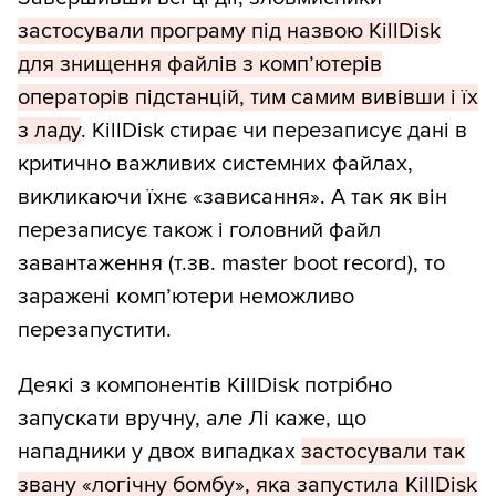
застосували програму під назвою KillDisk
для знищення файлів з комп’ютерів
операторів підстанцій, тим самим вивівши і їх
з ладу
. KillDisk стирає чи перезаписує дані в
критично важливих системних файлах,
викликаючи їхнє «зависання». А так як він
перезаписує також і головний файл
завантаження (т.зв. master boot record), то
заражені комп’ютери неможливо
перезапустити.
Деякі з компонентів KillDisk потрібно
запускати вручну, але Лі каже, що
нападники у двох випадках
застосували так
звану «логічну бомбу», яка запустила KillDisk