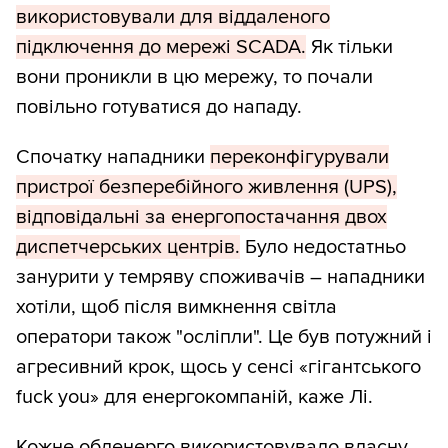
використовували для віддаленого
підключення до мережі SCADA.
Як тільки
вони проникли в цю мережу, то почали
повільно готуватися до нападу.
Спочатку нападники
переконфігурували
пристрої безперебійного живлення (UPS),
відповідальні за енергопостачання двох
диспетчерських центрів.
Було недостатньо
занурити у темряву споживачів – нападники
хотіли, щоб після вимкнення світла
оператори також "осліпли". Це був потужний і
агресивний крок, щось у сенсі «гігантського
fuck you» для енергокомпаній, каже Лі.
Кожне обленерго використовувало власну