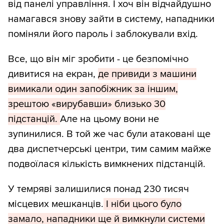
від панелі управління. І хоч він відчайдушно
намагався знову зайти в систему, нападники
поміняли його пароль і заблокували вхід.
Все, що він міг зробити - це безпомічно
дивитися на екран,
де привиди з машини
вимикали один запобіжник за іншим,
зрештою «вирубавши» близько 30
підстанцій.
Але на цьому вони не
зупинилися. В той же час були атаковані ще
два диспетчерські центри, тим самим майже
подвоїлася кількість вимкнених підстанцій.
У темряві залишилися понад 230 тисяч
місцевих мешканців.
І ніби цього було
замало, нападники ще й вимкнули системи