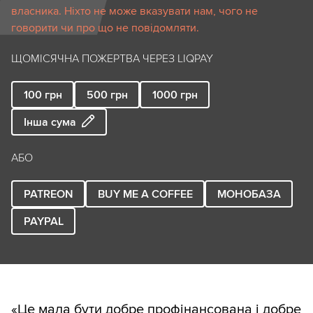
власника. Ніхто не може вказувати нам, чого не
говорити чи про що не повідомляти.
ЩОМІСЯЧНА ПОЖЕРТВА ЧЕРЕЗ LIQPAY
100
грн
500
грн
1000
грн
Інша сума
АБО
PATREON
BUY ME A COFFEE
МОНОБАЗА
PAYPAL
«Це мала бути добре профінансована і добре