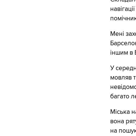
навігаці
помічник
Мені зах
Барселон
іншим в 
У середн
мовляв т
невідомо
багато л
Міська н
вона рят
на пошук