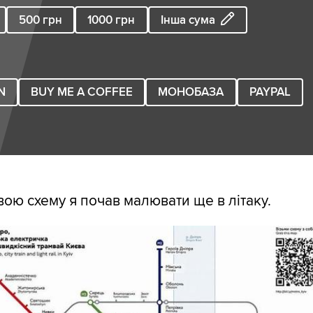
500
грн
1000
грн
Інша сума
N
BUY ME A COFFEE
МОНОБАЗА
PAYPAL
Свою схему я почав малювати ще в літаку.