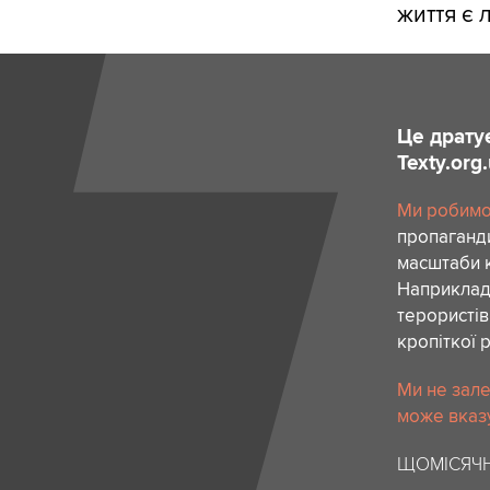
життя є 
Це драту
Texty.org
Ми робимо 
пропаганди
масштаби к
Наприклад,
терористів
кропіткої 
Ми не зале
може вказу
ЩОМІСЯЧН