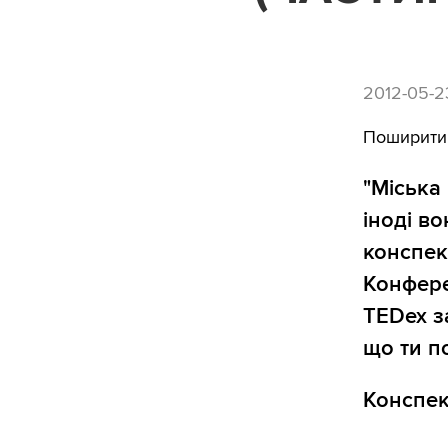
2012-05-2
Поширити
"Міська 
іноді в
конспек
Конфере
TEDex з
що ти п
Конспек