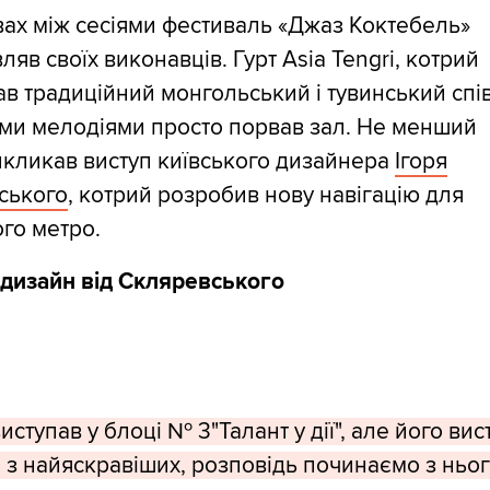
ах між сесіями фестиваль «Джаз Коктебель»
ляв своїх виконавців. Гурт Asia Tengri, котрий
в традиційний монгольський і тувинський спів
ми мелодіями просто порвав зал. Не менший
икликав виступ київського дизайнера
Ігоря
ського
, котрий розробив нову навігацію для
го метро.
 дизайн від Скляревського
иступав у блоці № 3"Талант у дії", але його вис
 з найяскравіших, розповідь починаємо з ньог