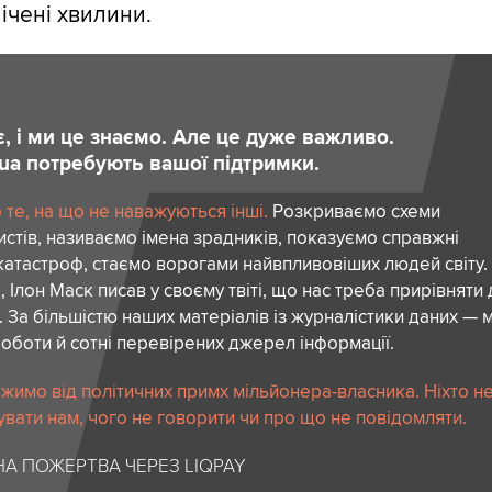
лічені хвилини.
є, і ми це знаємо. Але це дуже важливо.
.ua потребують вашої підтримки.
те, на що не наважуються інші.
Розкриваємо схеми
стів, називаємо імена зрадників, показуємо справжні
атастроф, стаємо ворогами найвпливовіших людей світу.
 Ілон Маск писав у своєму твіті, що нас треба прирівняти
. За більшістю наших матеріалів із журналістики даних — м
роботи й сотні перевірених джерел інформації.
жимо від політичних примх мільйонера-власника. Ніхто н
вати нам, чого не говорити чи про що не повідомляти.
А ПОЖЕРТВА ЧЕРЕЗ LIQPAY