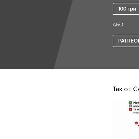
100
грн
АБО
PATREO
Так от. 