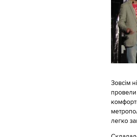
Зовсім н
провели 
комфортн
метропол
легко за
Складал