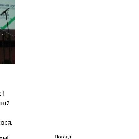
 і
іній
ився.
Погода
емі