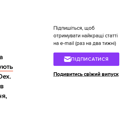
Підпишіться, щоб
отримувати найкращі статті
на e-mail (раз на два тижні)
а
ПІДПИСАТИСЯ
ують
Подивитись свіжий випуск
Dex.
ів
ня,