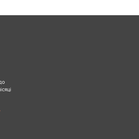
 до
ісяці
е