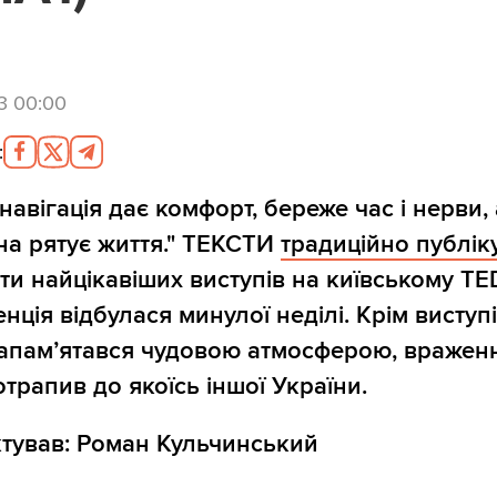
3 00:00
:
навігація дає комфорт, береже час і нерви, 
она рятує життя." ТЕКСТИ
традиційно публік
ти найцікавіших виступів на київському TE
нція відбулася минулої неділі. Крім виступ
апам’ятався чудовою атмосферою, вражен
отрапив до якоїсь іншої України.
тував: Роман Кульчинський