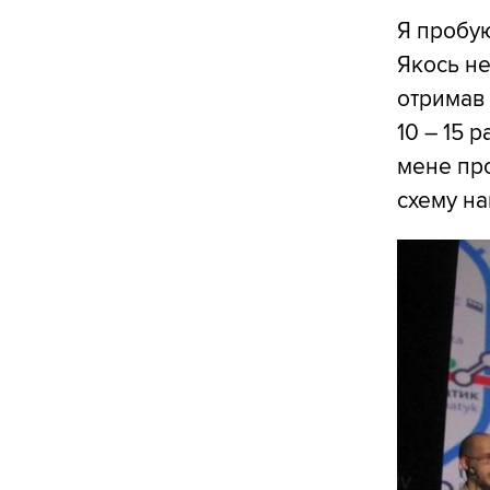
Я пробу
Якось не
отримав 
10 – 15 
мене про
схему нав