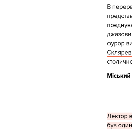
В перерв
представ
поєднува
джазови
фурор в
Склярев
столично
Міський
Лектор в
був один