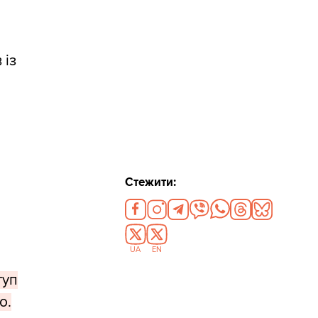
 із
Стежити:
UA
EN
туп
о.