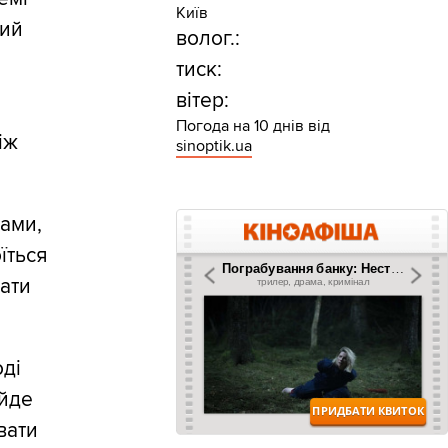
Київ
ний
волог.:
тиск:
вітер:
Погода на 10 днів від
іж
sinoptik.ua
вами,
їться
ати
оді
 йде
вати