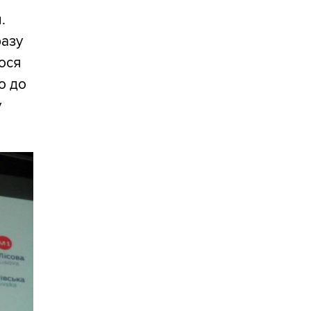
.
разу
ося
о до
у