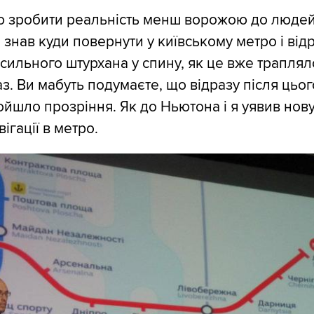
ю зробити реальність менш ворожою до людей
 знав куди повернути у київському метро і від
сильного штурхана у спину, як це вже траплял
раз. Ви мабуть подумаєте, що відразу після цьог
йшло прозріння. Як до Ньютона і я уявив нов
ігації в метро.