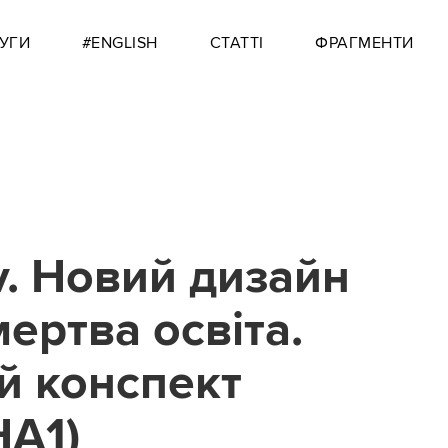
УГИ
#ENGLISH
СТАТТІ
ФРАГМЕНТИ
v. Новий дизайн
мертва освіта.
й конспект
А1)