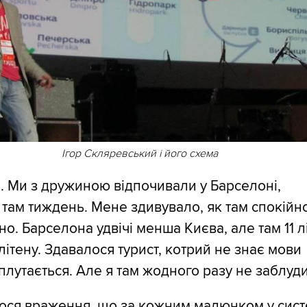
Ігор Скляревський і його схема
і. Ми з дружиною відпочивали у Барселоні,
там тиждень. Мене здивувало, як там спокійно
о. Барселона удвічі менша Києва, але там 11 л
ітену. Здавалося турист, котрий не знає мови
плутається. Але я там жодного разу не заблуд
ося враження, що за кожним малюнком у сист