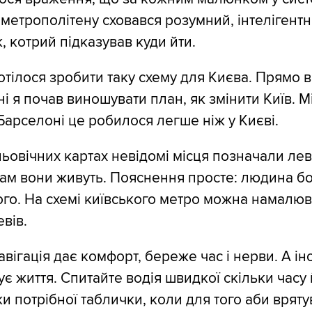
ї метрополітену сховався розумний, інтелігент
, котрий підказував куди йти.
отілося зробити таку схему для Києва. Прямо в
і я почав виношувати план, як змінити Київ. М
Барселоні це робилося легше ніж у Києві.
ьовічних картах невідомі місця позначали ле
ам вони живуть. Пояснення просте: людина бо
го. На схемі київського метро можна намалюв
евів.
авігація дає комфорт, береже час і нерви. А ін
ує життя. Спитайте водія швидкої скільки часу
и потрібної таблички, коли для того аби вряту