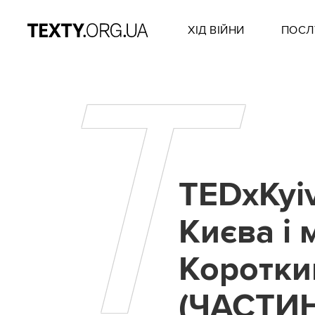
ХІД ВІЙНИ
ПОСЛ
T
TEDxKyi
Києва і 
Коротки
(ЧАСТИН