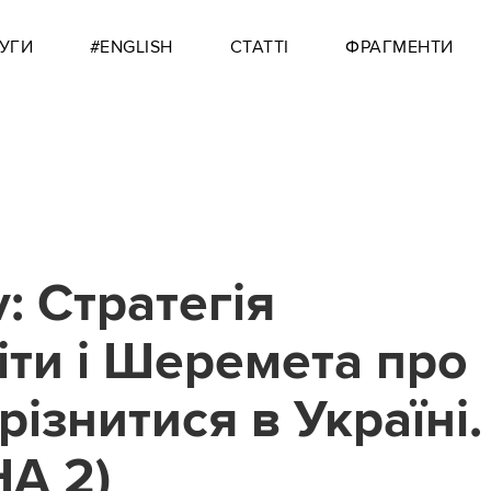
УГИ
#ENGLISH
СТАТТІ
ФРАГМЕНТИ
: Стратегія
іти і Шеремета про
ирізнитися в Україні.
А 2)