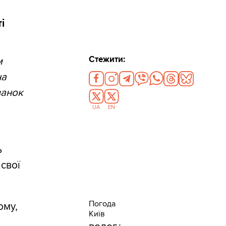
і
Стежити:
м
на
ванок
UA
EN
ь
 свої
Погода
ому,
Київ