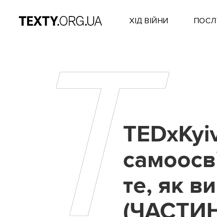
ХІД ВІЙНИ
ПОСЛ
T
TEDxKyiv
самоосв
те, як в
(ЧАСТИН