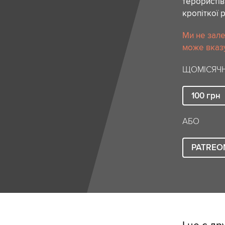
терористів
кропіткої 
Ми не зале
може вказу
ЩОМІСЯЧН
100
грн
АБО
PATREO