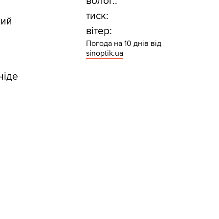
волог.:
тиск:
кий
вітер:
Погода на 10 днів від
sinoptik.ua
ніде