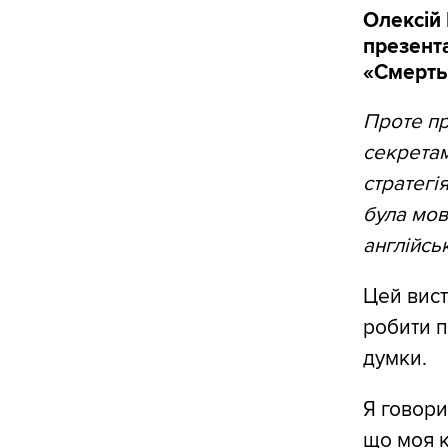
Олексій 
презента
«Смерть 
Проте пр
секретам
стратегі
була мов
англійсь
Цей вист
робити п
думки.
Я говори
що моя к