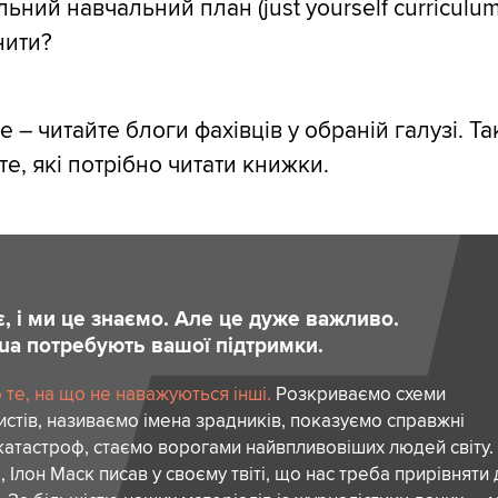
ьний навчальний план (just yourself curriculum
нити?
 – читайте блоги фахівців у обраній галузі. Та
те, які потрібно читати книжки.
є, і ми це знаємо. Але це дуже важливо.
.ua потребують вашої підтримки.
те, на що не наважуються інші.
Розкриваємо схеми
стів, називаємо імена зрадників, показуємо справжні
атастроф, стаємо ворогами найвпливовіших людей світу.
 Ілон Маск писав у своєму твіті, що нас треба прирівняти