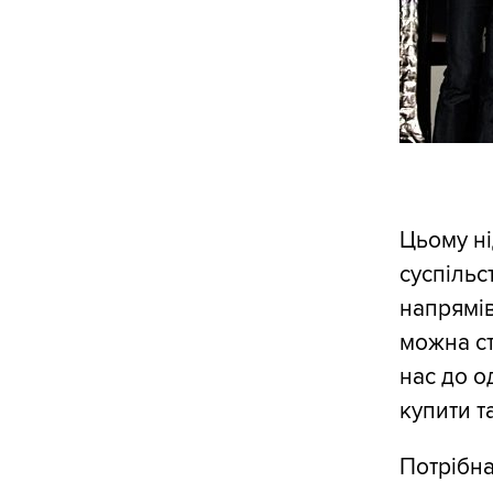
Цьому ні
суспільс
напрямів
можна ст
нас до о
купити т
Потрібна