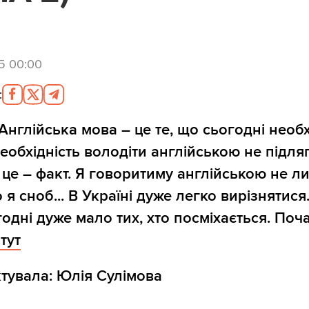
5 00:00
:
 Англійська мова – це те, що сьогодні необ
Необхідність володіти англійською не підля
, це – факт. Я говоритиму англійською не л
 я сноб... В Україні дуже легко вирізнятися
годні дуже мало тих, хто посміхається. Поч
тут
тувала: Юлія Сулімова