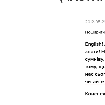
2012-05-2
Поширити
English!
знати! 
сумніву
тому, що
нас сьо
читайте 
Конспек