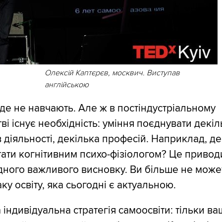
Олексій Каптєрєв, москвич. Виступав
англійською
де не навчають. Але ж в постіндустріальному
тві існує необхідність: уміння поєднувати декі
 діяльності, декілька професій. Наприклад, де
ати когнітивним психо-фізіологом? Це привод
дного важливого висновку. Ви більше не може
аку освіту, яка сьогодні є актуальною.
 індивідуальна стратегія самоосвіти: тільки ва