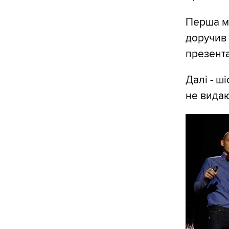
Перша мо
доручив 
презента
Далі - ш
не видаю