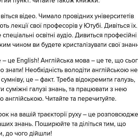
ругий пункт: читайте також книжки.
ивіться відео. Чимало провідних університетів
ть лекції свої професорів у Ютубі. Дивіться їх.
 спеціальні освітні аудіо. Дивиться професійні
аким чином ви будете кристалізувати свої знан
 – це English! Англійська мова – це те, що сьо
о знати! Необхідність володіти англійською не
 сумніву, це – факт. Треба відокремити галузь,
и суміжні галузі знань, та працювати з нею
 англійською. Читайте та перечитуйте.
рок на вашій траєкторії руху – це розповсюдж
ваших знань. Поширюйте та діліться тим, що
, до чого дійшли!