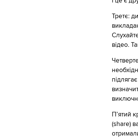
І це є д
Третє: д
викладаю
Слухайте
відео. Т
Четверте
необхідн
підлягає
визначит
виключно
П’ятий к
(share) 
отримали