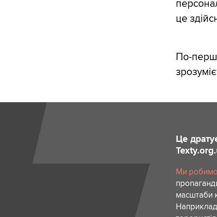
персонал
це здійс
По-перше
зрозуміє
Це драту
Texty.org
Ми робимо 
пропаганди
масштаби к
Наприклад,