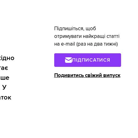
Підпишіться, щоб
отримувати найкращі статті
на e-mail (раз на два тижні)
хідно
ПІДПИСАТИСЯ
гає
Подивитись свіжий випуск
ише
. У
аток