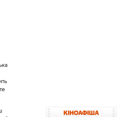
лька
ить
те
ш