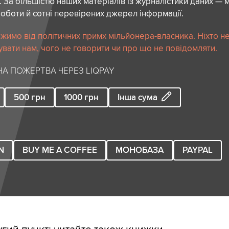
. За більшістю наших матеріалів із журналістики даних — м
роботи й сотні перевірених джерел інформації.
жимо від політичних примх мільйонера-власника. Ніхто н
вати нам, чого не говорити чи про що не повідомляти.
А ПОЖЕРТВА ЧЕРЕЗ LIQPAY
500
грн
1000
грн
Інша сума
N
BUY ME A COFFEE
МОНОБАЗА
PAYPAL