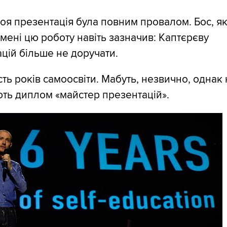
я презентація була повним провалом. Бос, я
мені цю роботу навіть зазначив: Каптєрєву
цій більше не доручати.
ість років самоосвіти. Мабуть, незвично, однак 
ть диплом «майстер презентацій».