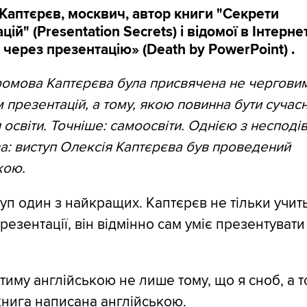
Каптєрєв, москвич, автор книги "Секрети
цій" (Presentation Secrets) і відомої в Інтернет
через презентацію» (Death by PowerPoint) .
омова Каптєрєва була присвячена не чергови
 презентацій, а тому, якою повинна бути сучас
я освіти. Точніше: самоосвіти. Однією з несподі
а: виступ Олексія Каптєрєва був проведений
кою.
уп один з найкращих. Каптєрєв не тільки учит
резентації, він відмінно сам уміє презентувати
тиму англійською не лише тому, що я сноб, а т
нига написана англійською.