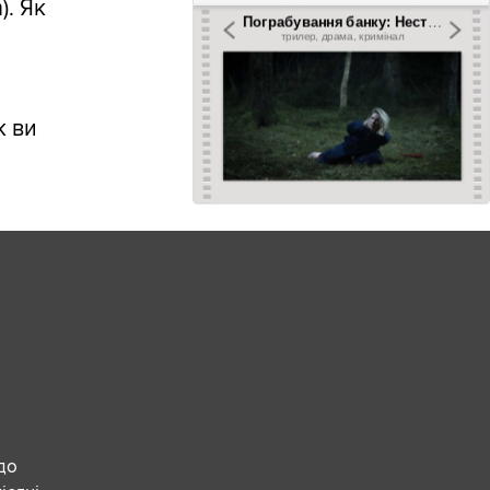
). Як
к ви
 до